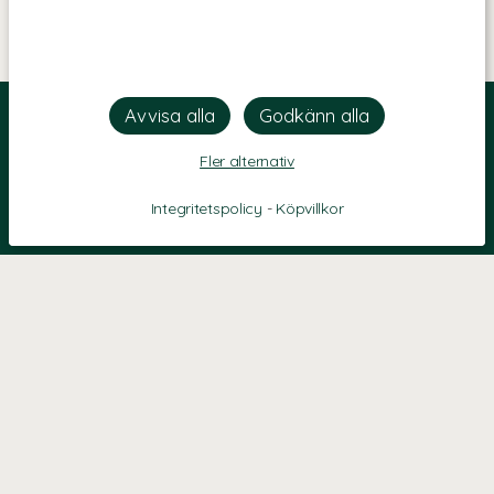
Fler alternativ
Integritetspolicy
-
Köpvillkor