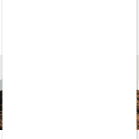
Köp 3 - spara 13%
Köp 3 - spara 9%
Tip
259 kr
219 kr
299 kr
Core Sports Drink+
Core Carboloader
Core Carbs
1 kg
1,5 kg
4 kg
Lär dig mer