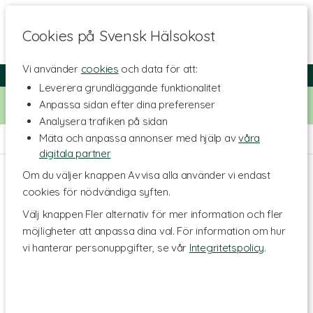
Cookies på Svensk Hälsokost
Vi använder
cookies
och data för att:
Fri frakt
Snabb leverans
Kundklubb
Leverera grundläggande funktionalitet
Bara idag! Handla för 500 kr i butiken och få 20% på alla
Anpassa sidan efter dina preferenser
Healthwell-vitaminer. Kod:
VITAMINER20
Analysera trafiken på sidan
Mäta och anpassa annonser med hjälp av
våra
Hem
>
Livsstil & Träning
>
Träningstillskott
>
Prestation
digitala partner
Om du väljer knappen Avvisa alla använder vi endast
cookies för nödvändiga syften.
Välj knappen Fler alternativ för mer information och fler
möjligheter att anpassa dina val. För information om hur
vi hanterar personuppgifter, se vår
Integritetspolicy
.