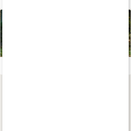
Kosttillskott för löpning - stötta din prestation och återhämtning!
Läs artikel
Intervallpass utomhus
Läs artikel