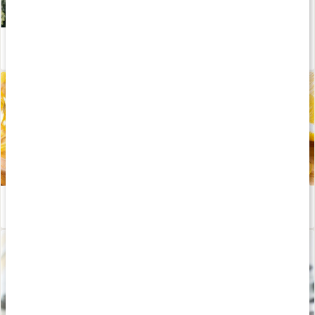
Guide: kosttillskott efter säsong – året runt
Läs artikel
Fiskolja - därför är det så nyttigt!
Läs artikel