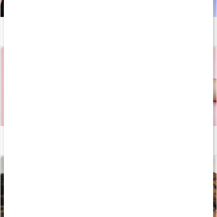
Stötta lymfan i förkylningstider - Johanna Hector tipsar!
Läs artikel
Tarmen - påverkar den oss mer än vi tror?
Läs artikel