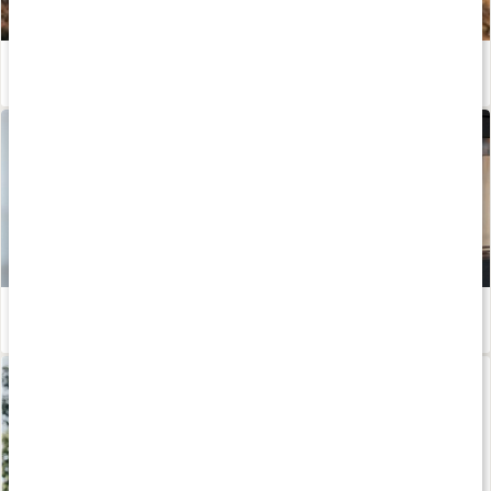
Kosttillskott för löpning - stötta din prestation och återhämtning!
Läs artikel
Susanna Jungbloms bästa anti-aging-tips!
Läs artikel