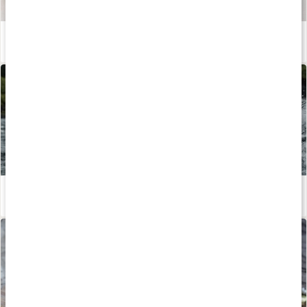
Våra kapslar och tabletter
Läs artikel
Vildfångad, ekologisk eller odlad lax?
Läs artikel