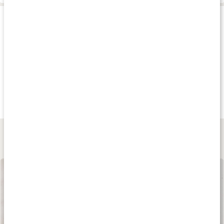
Produkttips
Andra har köpt
Andra har köpt
Andra har köp
323 kr
188 kr
321 kr
Equazen Kapslar
EPA-Glandin
Equazen Tuggisa
180 kaps
60 kaps
180 kaps
Lär dig mer