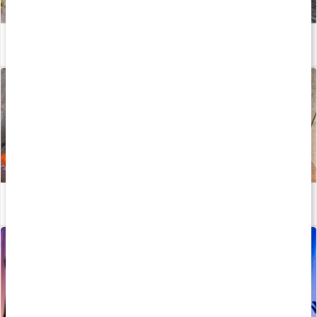
Allt du vill veta om omega-3
Läs artikel
Allt om fetter
Läs artikel