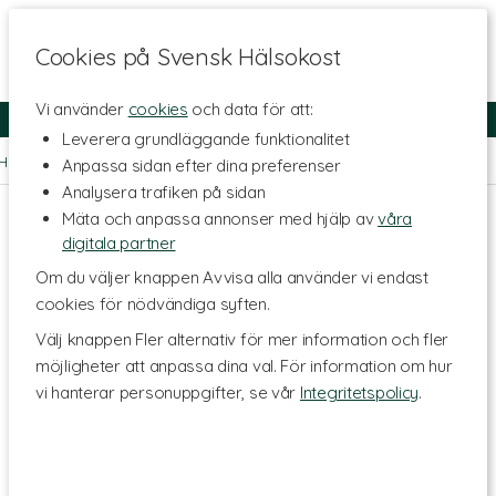
Cookies på Svensk Hälsokost
Vi använder
cookies
och data för att:
Fri frakt
Snabb leverans
Kundklubb
Leverera grundläggande funktionalitet
Hem
>
Kosttillskott - Ämnen
>
Omega-fettsyror
>
Omega-3
Anpassa sidan efter dina preferenser
Analysera trafiken på sidan
Mäta och anpassa annonser med hjälp av
våra
digitala partner
Om du väljer knappen Avvisa alla använder vi endast
cookies för nödvändiga syften.
Välj knappen Fler alternativ för mer information och fler
möjligheter att anpassa dina val. För information om hur
vi hanterar personuppgifter, se vår
Integritetspolicy
.