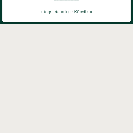
Integritetspolicy
-
Köpvillkor
KONTAKT
Kontaktformulär
TELEFON
0220601040