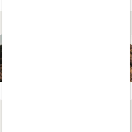
40 g
25 ml
60 ml
Lär dig mer
Kosttillskott för löpning - stötta din prestation och återhämtning!
Läs artikel