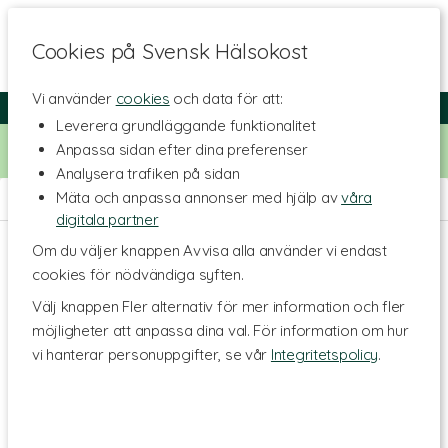
Cookies på Svensk Hälsokost
Vi använder
cookies
och data för att:
Fri frakt
Snabb leverans
Kundklubb
Leverera grundläggande funktionalitet
Bara idag! Handla för 500 kr i butiken och få 20% på alla
Anpassa sidan efter dina preferenser
Healthwell-vitaminer. Kod:
VITAMINER20
Analysera trafiken på sidan
Mäta och anpassa annonser med hjälp av
våra
Hem
>
Livsstil & Träning
>
Träningstillskott
>
Prestation
digitala partner
Om du väljer knappen Avvisa alla använder vi endast
cookies för nödvändiga syften.
Välj knappen Fler alternativ för mer information och fler
möjligheter att anpassa dina val. För information om hur
vi hanterar personuppgifter, se vår
Integritetspolicy
.