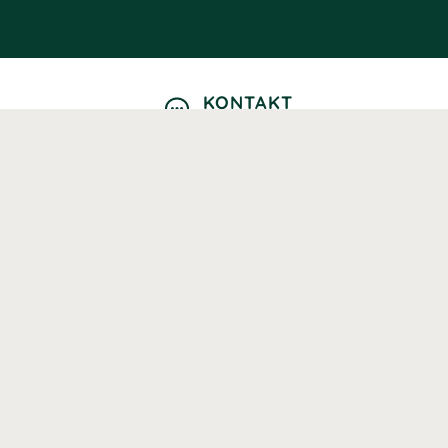
KONTAKT
Kontaktformulär
TELEFON
0220601040
Vardagar: 09:00-12:00
E-POST
info@svenskhalsokost.se
MINA SIDOR
Logga in