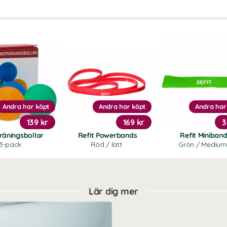
Andra har köpt
Andra har köpt
Andra har
139 kr
169 kr
3
räningsbollar
Refit Powerbands
Refit Miniban
3-pack
Röd / lätt
Grön / Medium
Lär dig mer