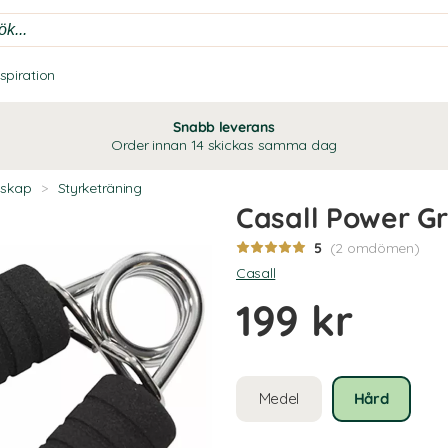
nspiration
Snabb leverans
Order innan 14 skickas samma dag
dskap
>
Styrketräning
Casall Power Gr
5
(2 omdömen)
Casall
199 kr
Medel
Hård