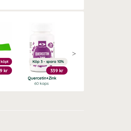
 köpt
Köp 3 - spara 10%
Köp 3 - spara 13%
9 kr
339 kr
145 kr
d
Quercetin+Zink
Vitamin D3 3000 IE
60 kaps
120 kaps