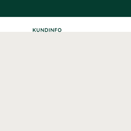
KUNDINFO
Leverans
Betalning
Returer
Köpvillkor
Kundklubb
Studentrabatt
Seniorrabatt
Kontaktuppgifter Läkemedelsverket