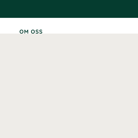
OM OSS
Lär känna oss
Vår historia
Våra varumärken
Hållbarhet
Tillgänglighet
Prenumerera
Våra märkningar och certifieringar
Våra hälsoinspiratörer
Karriär
Samarbeten