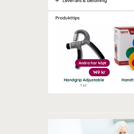
Leverans & betalning
Produkttips
Andra har köpt
149 kr
Handgrip Adjustable
Handt
1 st