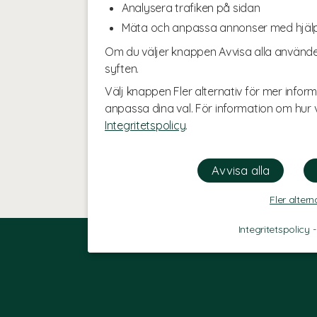
Analysera trafiken på sidan
Mäta och anpassa annonser med hjäl
Om du väljer knappen Avvisa alla använde
syften.
Välj knappen Fler alternativ för mer inform
anpassa dina val. För information om hur v
Integritetspolicy
.
Fler altern
Integritetspolicy