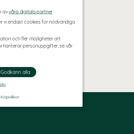
p av
våra digitala partner
r vi endast cookies för nödvändiga
ation och fler möjligheter att
i hanterar personuppgifter, se vår
ativ
-
Köpvillkor