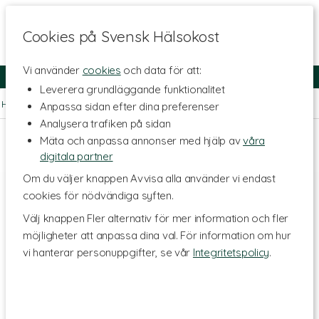
Cookies på Svensk Hälsokost
Vi använder
cookies
och data för att:
Fri frakt
Snabb leverans
Kundklubb
Leverera grundläggande funktionalitet
Hem
>
Livsstil & Träning
>
Träningsredskap
>
Foam Rollers
Anpassa sidan efter dina preferenser
Analysera trafiken på sidan
Mäta och anpassa annonser med hjälp av
våra
digitala partner
Om du väljer knappen Avvisa alla använder vi endast
cookies för nödvändiga syften.
Välj knappen Fler alternativ för mer information och fler
möjligheter att anpassa dina val. För information om hur
vi hanterar personuppgifter, se vår
Integritetspolicy
.