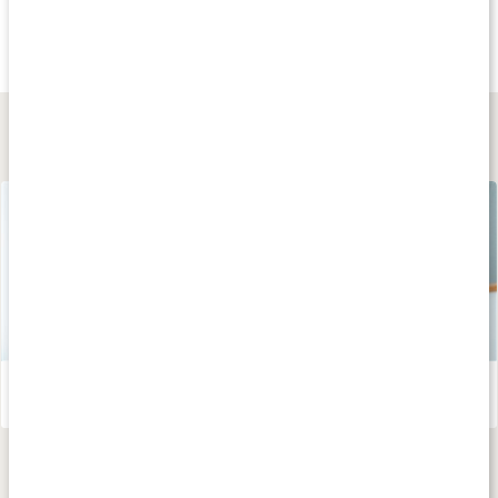
249 kr
139 kr
599 kr
Virtufit Foam Roller
Mini Foam Roller
Casall Tube Roll
Svart
Black
1 st
Lär dig mer
Så skapar du hälsosamma vanor som håller
Läs artikel