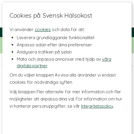
Cookies på Svensk Hälsokost
Vi använder
cookies
och data för att:
Fri frakt
Snabb leverans
Kundklubb
Leverera grundläggande funktionalitet
Bara idag! Handla för 500 kr i butiken och få 20% på alla
Anpassa sidan efter dina preferenser
Healthwell-vitaminer. Kod:
VITAMINER20
Analysera trafiken på sidan
Mäta och anpassa annonser med hjälp av
våra
Hem
>
Skönhet
>
Ansiktsvård
>
Ansiktsvårdstillbehör
digitala partner
Om du väljer knappen Avvisa alla använder vi endast
cookies för nödvändiga syften.
Välj knappen Fler alternativ för mer information och fler
möjligheter att anpassa dina val. För information om hur
vi hanterar personuppgifter, se vår
Integritetspolicy
.