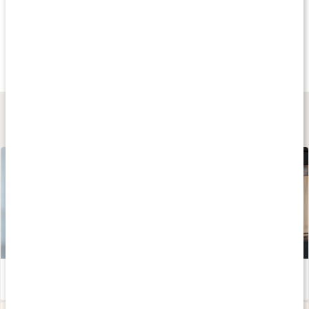
Andra har köpt
Andra har köpt
Andra har köp
579 kr
129 kr
69 kr
Ansiktssauna FS60
Rosenvatten EKO
Morotskräm
1 st
100 ml
50 ml
Lär dig mer
Susanna Jungbloms bästa anti-aging-tips!
Läs artikel