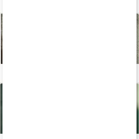
Susanna Jungbloms bästa anti-aging-tips!
Läs artikel
Ekologisk hudvård - en guide
Läs artikel