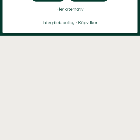
Fler alternativ
Integritetspolicy
-
Köpvillkor
KONTAKT
Kontaktformulär
TELEFON