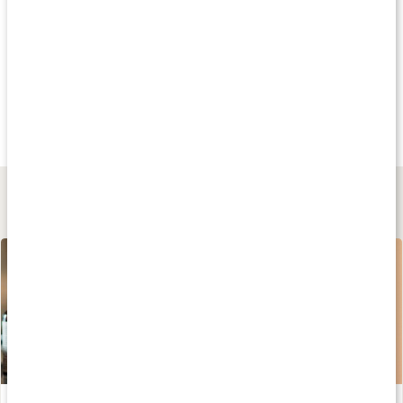
Andra har köpt
Andra har köpt
Andra har köp
45 kr
169 kr
169 kr
Aloe 99% Gel
Zoya Ansiktskräm
Rosehip Face Bal
55 ml
60 g
60 g
Lär dig mer