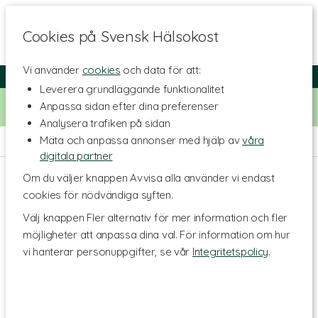
Cookies på Svensk Hälsokost
Vi använder
cookies
och data för att:
Fri frakt
Snabb leverans
Kundklubb
Leverera grundläggande funktionalitet
Bara idag! Handla för 500 kr i butiken och få 20% på alla
Anpassa sidan efter dina preferenser
Healthwell-vitaminer. Kod:
VITAMINER20
Analysera trafiken på sidan
Mäta och anpassa annonser med hjälp av
våra
Hem
>
Skönhet
>
Ansiktsvård
>
Ansiktskräm
digitala partner
Om du väljer knappen Avvisa alla använder vi endast
cookies för nödvändiga syften.
Välj knappen Fler alternativ för mer information och fler
möjligheter att anpassa dina val. För information om hur
vi hanterar personuppgifter, se vår
Integritetspolicy
.