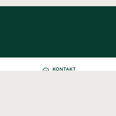
KONTAKT
Kontaktformulär
TELEFON
0220601040
Vardagar: 09:00-12:00
E-POST
info@svenskhalsokost.se