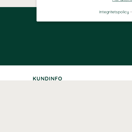
Integritetspolicy
KUNDINFO
Leverans
Betalning
Returer
Köpvillkor
Kundklubb
Studentrabatt
Seniorrabatt