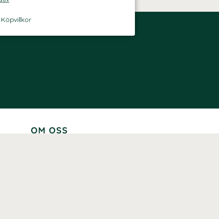
-
Köpvillkor
OM OSS
Lär känna oss
Vår historia
Våra varumärken
Hållbarhet
Tillgänglighet
Prenumerera
Våra märkningar och certifieringar
Våra hälsoinspiratörer