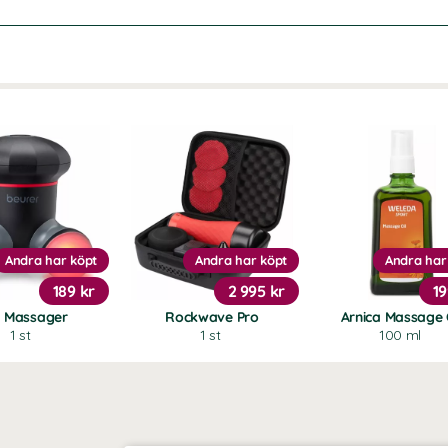
Andra har köpt
Andra har köpt
Andra har
189 kr
2 995 kr
19
i Massager
Rockwave Pro
Arnica Massage 
1 st
1 st
100 ml