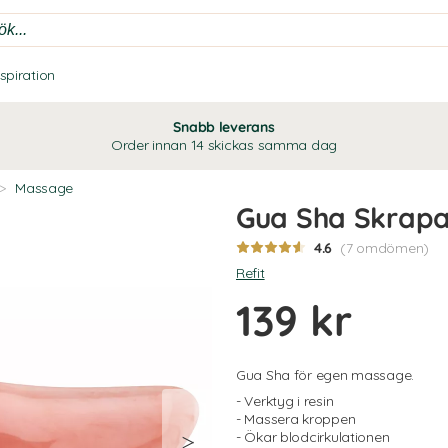
nspiration
Snabb leverans
Order innan 14 skickas samma dag
>
Massage
Gua Sha Skrapa
4.6
(7 omdömen)
Refit
139 kr
Gua Sha för egen massage.
- Verktyg i resin
- Massera kroppen
- Ökar blodcirkulationen