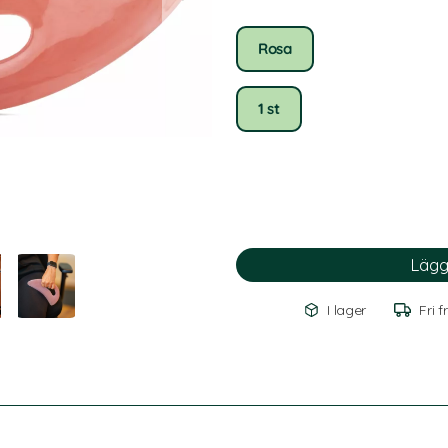
Rosa
1 st
I lager
Fri f