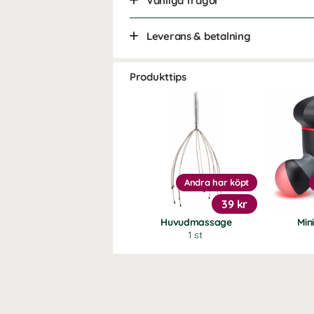
Vanliga frågor
Leverans & betalning
Produkttips
Andra har köpt
39 kr
Huvudmassage
Min
1 st