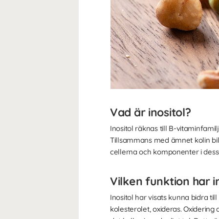
Vad är inositol?
Inositol räknas till B-vitaminfam
Tillsammans med ämnet kolin bild
cellerna och komponenter i dess
Vilken funktion har i
Inositol har visats kunna bidra ti
kolesterolet, oxideras. Oxidering