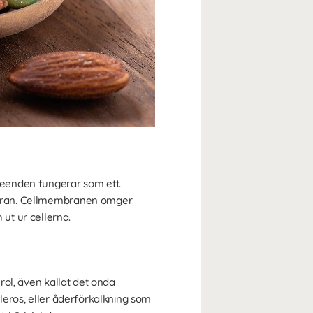
vseenden fungerar som ett.
membran. Cellmembranen omger
ut ur cellerna.
erol, även kallat det onda
kleros, eller åderförkalkning som