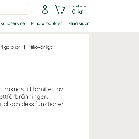
0
produkter
0 kr
Kundservice
Mina produkter
Mina sidor
rliga oljor
|
Miljövänligt
|
n räknas till familjen av
 fettförbränningen.
tol och dess funktioner