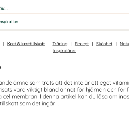
Inspiration
|
Kost & kosttillskott
|
Träning
|
Recept
|
Skönhet
|
Natu
Inspiratörer
?
nande ämne som trots att det inte är ett eget vitami
 visats vara viktigt bland annat för hjärnan och för
a cellmembran. I denna artikel kan du läsa om inosi
illskott som det ingår i.