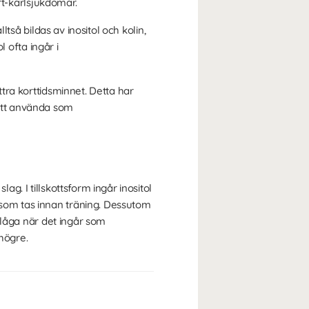
ärt-kärlsjukdomar.
ltså bildas av inositol och kolin,
l ofta ingår i
ttra korttidsminnet. Detta har
 att använda som
ag. I tillskottsform ingår inositol
 som tas innan träning. Dessutom
t låga när det ingår som
 högre.