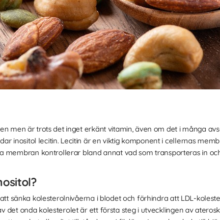
iljen men är trots det inget erkänt vitamin, även om det i många a
ar inositol lecitin. Lecitin är en viktig komponent i cellernas 
a membran kontrollerar bland annat vad som transporteras in och 
nositol?
ll att sänka kolesterolnivåerna i blodet och förhindra att LDL-kolest
 av det onda kolesterolet är ett första steg i utvecklingen av ateros