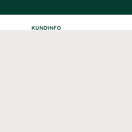
KUNDINFO
Leverans
Betalning
Returer
Köpvillkor
Kundklubb
Studentrabatt
Seniorrabatt
Kontaktuppgifter Läkemedelsverket