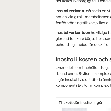
det kallas i vardagligt tal. Detta 
Inositol verkar alltså
spela en vikt
har en viktig roll i metabolismen dä
fettförbränningstillskott, vilket 
Inositol verkar även
ha viktiga fu
gjort att forskare börjat intres
behandlingsmetod får dock framt
Inositol i kosten och 
Livsmedel som innehåller rikligt m
i bland annat B-vitaminkomplex o
ingår inositol i vissa fettförbrän
komponent i B-vitaminkomplex. I u
Tillskott där inositol ingår