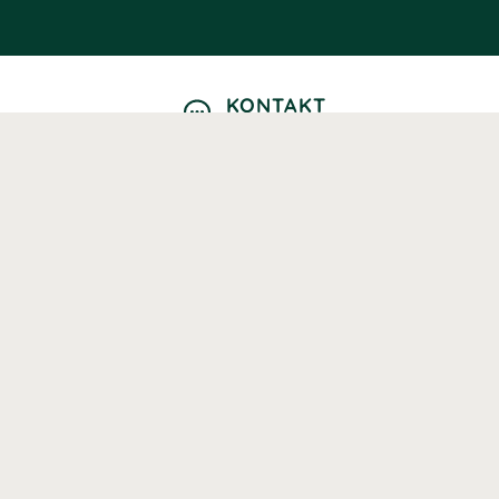
KONTAKT
Kontaktformulär
TELEFON
0220601040
Vardagar: 09:00-12:00
E-POST
info@svenskhalsokost.se
MINA SIDOR
Logga in