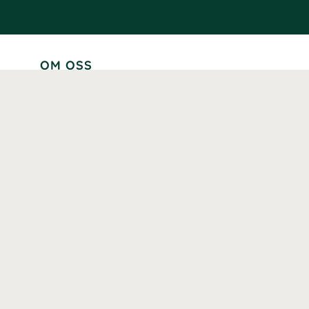
OM OSS
Lär känna oss
Vår historia
Våra varumärken
Hållbarhet
Tillgänglighet
Prenumerera
Våra märkningar och certifieringar
Våra hälsoinspiratörer
Karriär
Samarbeten