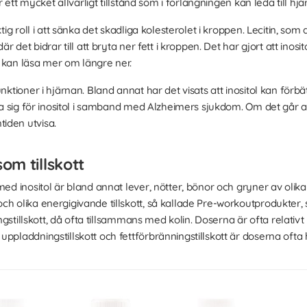
är ett mycket allvarligt tillstånd som i förlängningen kan leda till hj
ig roll i att sänka det skadliga kolesterolet i kroppen. Lecitin, som al
r det bidrar till att bryta ner fett i kroppen. Det har gjort att inosito
du kan läsa mer om längre ner.
nktioner i hjärnan. Bland annat har det visats att inositol kan förbä
sera sig för inositol i samband med Alzheimers sjukdom. Om det går
iden utvisa.
som tillskott
ed inositol är bland annat lever, nötter, bönor och gryner av olika sl
ch olika energigivande tillskott, så kallade Pre-workoutprodukter,
ningstillskott, då ofta tillsammans med kolin. Doserna är ofta relativ
ppladdningstillskott och fettförbränningstillskott är doserna ofta