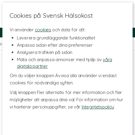
Cookies på Svensk Hälsokost
Vi använder
cookies
och data för att:
Fri frakt
Snabb leverans
Kundklubb
Leverera grundläggande funktionalitet
Hem
>
Livsstil & Träning
>
Träningsredskap
>
Styrketräning
Anpassa sidan efter dina preferenser
Analysera trafiken på sidan
Mäta och anpassa annonser med hjälp av
våra
digitala partner
Om du väljer knappen Avvisa alla använder vi endast
cookies för nödvändiga syften.
Välj knappen Fler alternativ för mer information och fler
möjligheter att anpassa dina val. För information om hur
vi hanterar personuppgifter, se vår
Integritetspolicy
.