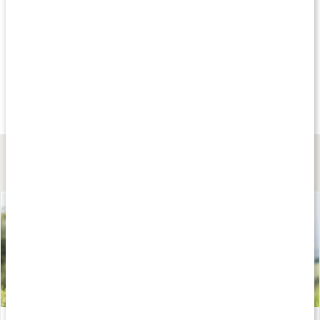
Andra har köpt
Andra har köpt
Andra har köp
39 kr
169 kr
159 kr
Refit Miniband
Refit Powerbands
Refit Miniband 5-p
Grön / Medium
Röd / lätt
5-pack
Lär dig mer