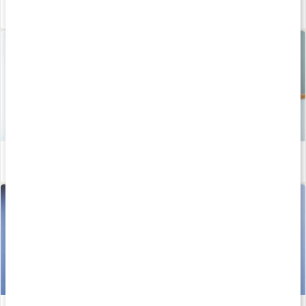
Calisthenics för nybörjare - bli stark med kroppsviktsträning
Läs artikel
Så skapar du hälsosamma vanor som håller
Läs artikel