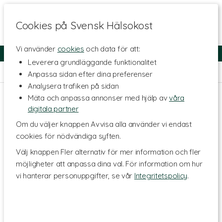
Cookies på Svensk Hälsokost
Vi använder
cookies
och data för att:
Fri frakt
Snabb leverans
Kundklubb
Leverera grundläggande funktionalitet
Hem
>
Livsmedel
>
Te & Kaffe
>
Örtte
Anpassa sidan efter dina preferenser
Analysera trafiken på sidan
Mäta och anpassa annonser med hjälp av
våra
digitala partner
Om du väljer knappen Avvisa alla använder vi endast
cookies för nödvändiga syften.
Välj knappen Fler alternativ för mer information och fler
möjligheter att anpassa dina val. För information om hur
vi hanterar personuppgifter, se vår
Integritetspolicy
.