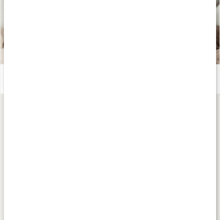
Te - världens hälsodryck
Läs artikel