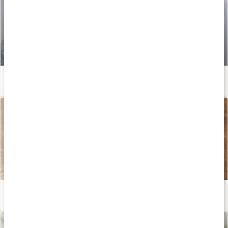
Enkla huskurer vid halsbränna
Läs artikel
Därför är örtte bra
Läs artikel