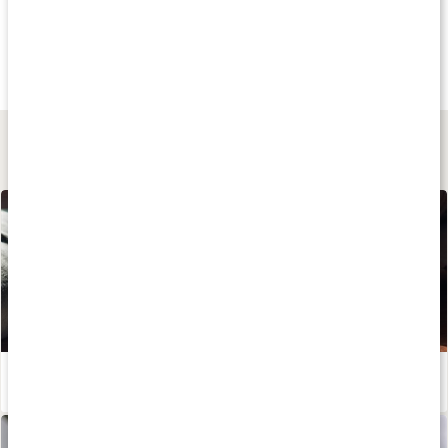
Andra har köpt
Andra har köpt
Andra har köp
47 kr
39 kr
49 kr
Löste Hibiskus
Åkerfräken
Brännässla
100 g
50 g
40 g
Lär dig mer
Huskur vid magkatarr
Läs artikel