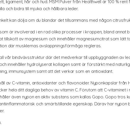
elett, ligament, hår och hud. MSM Pulver från Healthwell är 100 % rent 
ålla och bidra till mjuka och hållbara leder.
elt kan dölja om du blandar det tillsammans med någon citrusfrukt 
om är involverad i en rad olika processer i kroppen, bland annat bi
tillskott av magnesium och innehåller magnesiumcitrat som lätt tas
tion där musklernas avslappningsförmåga regleras.
i all vår bindvävsstruktur där det medverkar till uppbyggnaden av led
t och innehåller hydrolyserat kollagen samt är förstärkt med naturli
ldning, immunsystem samt att det verkar som en antioxidant.
åll av C-vitamin, antioxidanter och flavonoider. Nyponkapslar från He
 hela ditt dagliga behov av vitamin C. Förutom att C-vitaminet i nyp
åller även nypon en aktiv substans som kallas Gopo. Gopo tros k
iinflammatorisk och smärtstillande egenskap. Därav har nypon bliv
er.
.