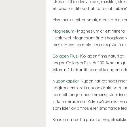
struktur till bindväv, leder, muskler, sk
ett populärt tillskott att ta för att bibeh
Msm har en bitter smak, men som du enk
Magnesium
-
Magnesium är ett mineral s
Healthwell Magnesium är ett högdoserat 
musklernas normala neurologiska funk
Collagen Plus
-
Kollagen finns naturligt 
naglar. Collagen Plus är 100 % naturlig
Vitamin C bidrar till normal kollagenbi
Nyponkapslar
-
Nypon har ett högt inneh
högkoncentrerat nyponextrakt som täcker
normalt fungerande immunsystem inneh
inflammerade områden då den har en ant
som lider av artros eller smärtande led
Kapslarna i detta paket är vegetabilska