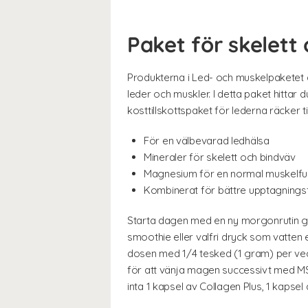
Paket för skelett
Produkterna i Led- och muskelpaketet ä
leder och muskler. I detta paket hitta
kosttillskottspaket för lederna räcker ti
För en välbevarad ledhälsa
Mineraler för skelett och bindväv
Magnesium för en normal muskelfu
Kombinerat för bättre upptagning
Starta dagen med en ny morgonrutin geno
smoothie eller valfri dryck som vatten 
dosen med 1/4 tesked (1 gram) per vecka
för att vänja magen successivt med MS
inta 1 kapsel av Collagen Plus, 1 kaps