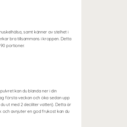
uskelhälsa, samt känner av stelhet i
erkar bra tillsammans i kroppen. Detta
 90 portioner.
pulvret kan du blanda ner i din
r dag första veckan och öka sedan upp
u ut med 2 deciliter vatten). Detta är
 och avnjuter en god frukost kan du