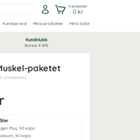
0
produkter
0 kr
Kundservice
Mina produkter
Mina sidor
Kundklubb
Bonus 4-8%
Muskel-paketet
(5 omdömen)
r
ller
agen Plus
,
90 kaps
nesium
,
90 kaps