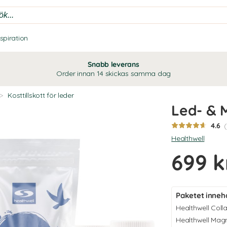
nspiration
Snabb leverans
Order innan 14 skickas samma dag
>
Kosttillskott för leder
Led- & 
4.6
Healthwell
699 k
Paketet innehå
Healthwell Coll
Healthwell Mag