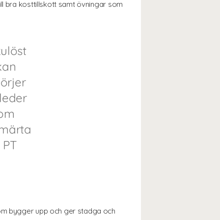
ll bra kosttillskott samt övningar som
ulöst
 kan
örjer
 leder
tom
 smärta
, PT
 som bygger upp och ger stadga och