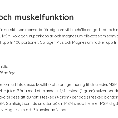
 och muskelfunktion
r särskilt sammansatta för dig som vill bibehålla en god led- och m
r du MSM, kollagen, nyponkapslar och magnesium, tillskott som samv
ll upp till 100 portioner, Collagen Plus och Magnesium räcker upp till
nktion
sförmåga
m att inta dessa kosttillskott som ger näring till dina leder. MSM 
eller juice. Börja med att blanda ut 1/4 tesked (1 gram) pulver pe
 till dess att du nått 1 tesked (4 gram) per dag (1 tesked blandar d
M. Samtidigt som du smuttar på din MSM smoothie eller MSM dryck
el av Magnesium och 3 kapslar av Nypon.