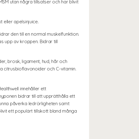
MSM utan några tillsatser och har blivit
eller apelsinjuice.
drar den till en normal muskelfunktion.
 upp av kroppen. Bidrar till
er, brosk, ligament, hud, hår och
ga citrusbioflavonoider och C-vitamin.
althwell innehåller ett
onen bidrar till att upprätthålla ett
unna påverka ledrörligheten samt
it ett populärt tillskott bland många