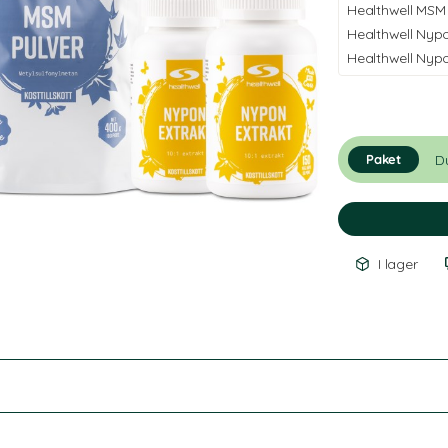
Healthwell MSM 
Healthwell Nypo
Healthwell Nypo
D
Paket
I lager