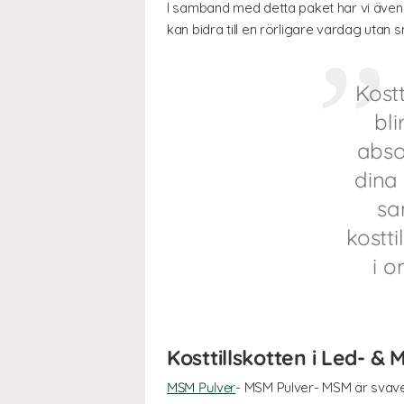
I samband med detta paket har vi även t
kan bidra till en rörligare vardag utan 
Kost
bli
abso
dina 
sa
kostti
i o
Kosttillskotten i Led- &
MSM Pulver
-
MSM Pulver- MSM är svavel