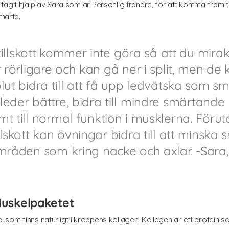
agit hjälp av Sara som är Personlig tränare, för att komma fram ti
smärta.
tillskott kommer inte göra så att du mirak
r rörligare och kan gå ner i split, men de
lut bidra till att få upp ledvätska som sm
leder bättre, bidra till mindre smärtande
mt till normal funktion i musklerna. Föru
llskott kan övningar bidra till att minska
mråden som kring nacke och axlar. -Sara
 Muskelpaketet
 som finns naturligt i kroppens kollagen. Kollagen är ett protein