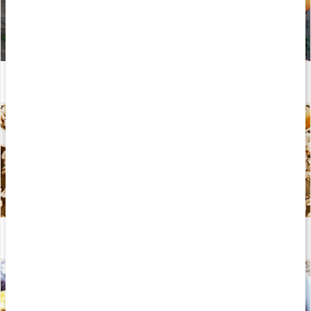
Kost för en bättre tarmflora - och bättre mående?
Läs artikel
Betaglukaner
Läs artikel