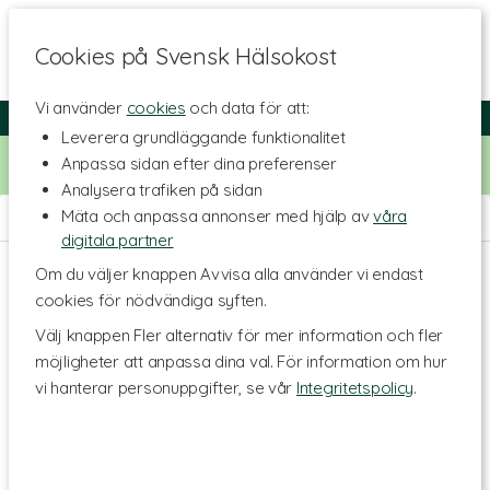
Cookies på Svensk Hälsokost
Vi använder
cookies
och data för att:
Fri frakt
Snabb leverans
Kundklubb
Leverera grundläggande funktionalitet
Bara idag! Handla för 500 kr i butiken och få 20% på alla
Anpassa sidan efter dina preferenser
Healthwell-vitaminer. Kod:
VITAMINER20
Analysera trafiken på sidan
Mäta och anpassa annonser med hjälp av
våra
Hem
>
Diet
>
Blodsockerkontroll
digitala partner
Om du väljer knappen Avvisa alla använder vi endast
cookies för nödvändiga syften.
Välj knappen Fler alternativ för mer information och fler
möjligheter att anpassa dina val. För information om hur
vi hanterar personuppgifter, se vår
Integritetspolicy
.