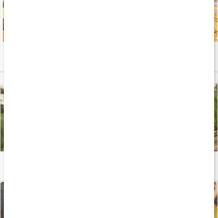
Bli av med sötsuget
Läs artikel
Träna för fettförbränning
Läs artikel