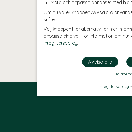
Mäta och anpassa annonser med hjäl
Om du väljer knappen Avvisa alla använde
syften.
Välj knappen Fler alternativ för mer inform
anpassa dina val. För information om hur v
Integritetspolicy
.
Fler altern
Integritetspolicy