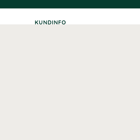
KUNDINFO
Leverans
Betalning
Returer
Köpvillkor
Kundklubb
Studentrabatt
Seniorrabatt
Kontaktuppgifter Läkemedelsverket