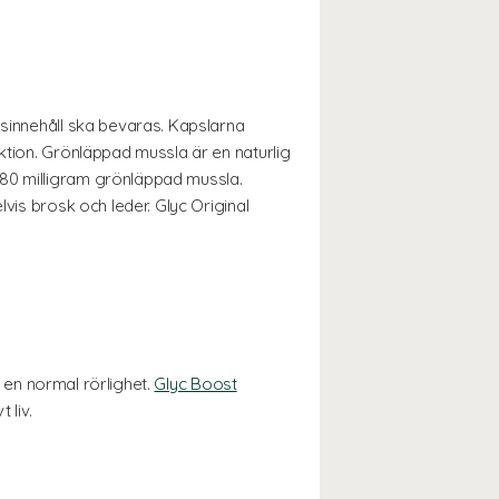
gsinnehåll ska bevaras. Kapslarna
ktion. Grönläppad mussla är en naturlig
880 milligram grönläppad mussla.
vis brosk och leder. Glyc Original
a en normal rörlighet.
Glyc Boost
 liv.