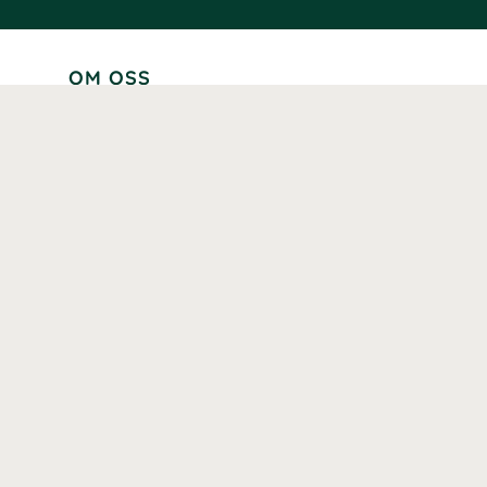
OM OSS
Lär känna oss
Vår historia
Våra varumärken
Hållbarhet
Tillgänglighet
Prenumerera
Våra märkningar och certifieringar
Våra hälsoinspiratörer
Karriär
Samarbeten