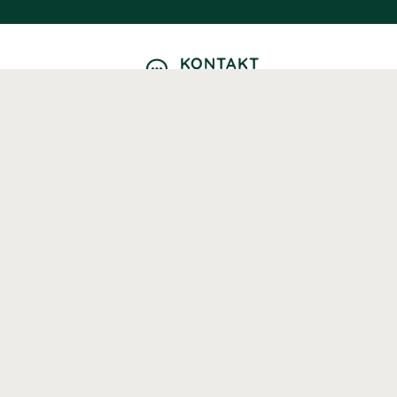
KONTAKT
Kontaktformulär
TELEFON
0220601040
Vardagar: 09:00-12:00
E-POST
info@svenskhalsokost.se
MINA SIDOR
Logga in