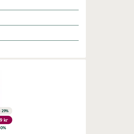
a 29%
19 kr
70%