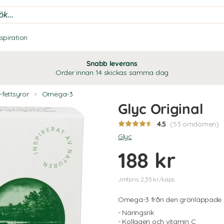
nspiration
Snabb leverans
Order innan 14 skickas samma dag
fettsyror
>
Omega-3
Glyc Original
4.5
(53 omdömen)
Glyc
188 kr
Jmfpris: 2,35 kr/kaps
Omega-3 från den grönläppade 
- Näringsrik
- Kollagen och vitamin C