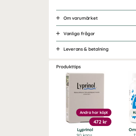
Om varumärket
Vanliga frågor
Leverans & betalning
Produkttips
Andra har köpt
K
472 kr
Lyprinol
Ome
90 kaps
1