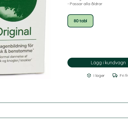
- Passar alla åldrar
80 tabl
I lager
Fri f