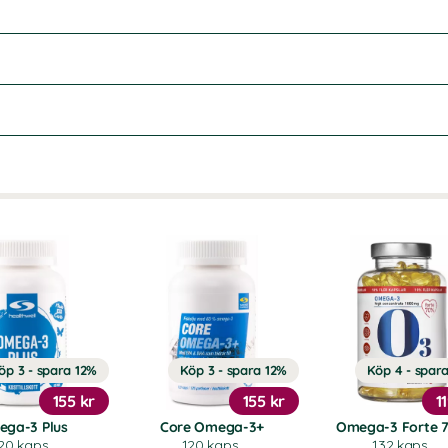
öp 3 - spara 12%
Köp 3 - spara 12%
Köp 4 - spar
155 kr
155 kr
1
ga-3 Plus
Core Omega-3+
Omega-3 Forte 
20 kaps
120 kaps
132 kaps