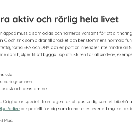
ra aktiv och rörlig hela livet
rönläppad mussla som odlas och hanteras varsamt för att allt närin
amin C och zink som bidrar till brosket och benstommens normala fun
fettsyrorna EPA och DHA och en portion innehåller inte mindre än 
ne som hjälper till att bygga upp strukturen för all bindväv, exempel
.
 mussla
lla näringsämnen
för brosk och benstomme
yc Original är speciellt framtagen för att passa dig som vill bibehåll
lyc Active
är speciellt för dig som tränar eller lever ett mycket aktivt
3 Plus.