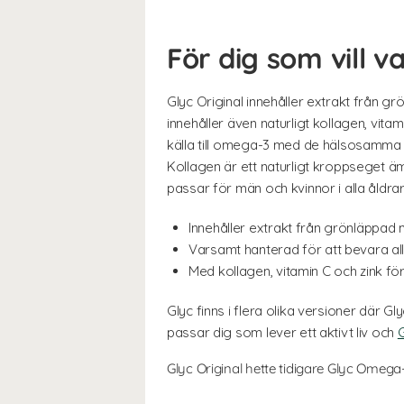
För dig som vill va
Glyc Original innehåller extrakt från g
innehåller även naturligt kollagen, vit
källa till omega-3 med de hälsosamma 
Kollagen är ett naturligt kroppseget äm
passar för män och kvinnor i alla åldrar
Innehåller extrakt från grönläppad
Varsamt hanterad för att bevara a
Med kollagen, vitamin C och zink 
Glyc finns i flera olika versioner där Gl
passar dig som lever ett aktivt liv och
G
Glyc Original hette tidigare Glyc Omega-