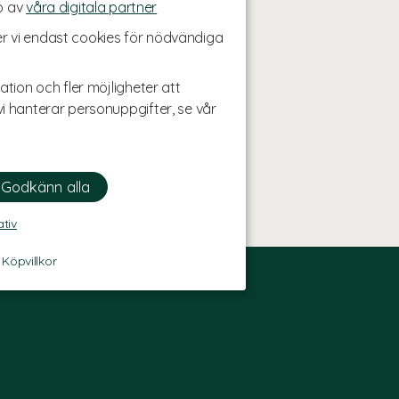
p av
våra digitala partner
r vi endast cookies för nödvändiga
ation och fler möjligheter att
i hanterar personuppgifter, se vår
ativ
-
Köpvillkor