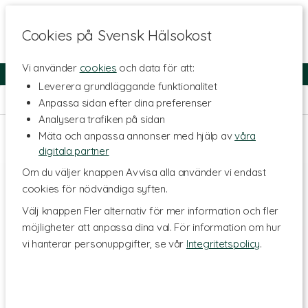
Cookies på Svensk Hälsokost
Vi använder
cookies
och data för att:
Fri frakt
Snabb leverans
Kundklubb
Leverera grundläggande funktionalitet
Hem
>
Skönhet
>
Ansiktsvård
>
Ansiktskräm
Anpassa sidan efter dina preferenser
Analysera trafiken på sidan
Mäta och anpassa annonser med hjälp av
våra
digitala partner
Om du väljer knappen Avvisa alla använder vi endast
cookies för nödvändiga syften.
Välj knappen Fler alternativ för mer information och fler
möjligheter att anpassa dina val. För information om hur
vi hanterar personuppgifter, se vår
Integritetspolicy
.