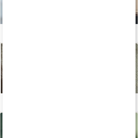
Susanna Jungbloms bästa anti-aging-tips!
Läs artikel
Ekologisk hudvård - en guide
Läs artikel