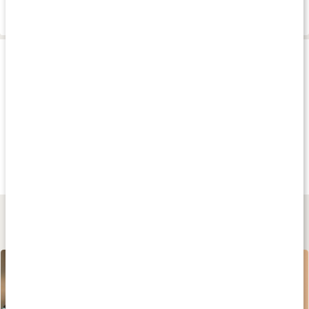
Leverans & betalning
Produkttips
Andra har köpt
Andra har köpt
Andra har köp
69 kr
45 kr
169 kr
Morotskräm
Aloe 99% Gel
Zoya Ansiktskrä
50 ml
55 ml
60 g
Lär dig mer