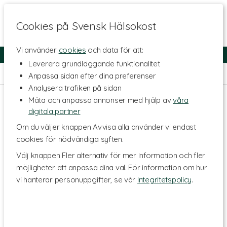
Cookies på Svensk Hälsokost
Vi använder
cookies
och data för att:
Fri frakt
Snabb leverans
Kundklubb
Leverera grundläggande funktionalitet
Hem
>
Livsstil & Träning
>
Böcker
Anpassa sidan efter dina preferenser
Analysera trafiken på sidan
Mäta och anpassa annonser med hjälp av
våra
digitala partner
Om du väljer knappen Avvisa alla använder vi endast
cookies för nödvändiga syften.
Välj knappen Fler alternativ för mer information och fler
möjligheter att anpassa dina val. För information om hur
vi hanterar personuppgifter, se vår
Integritetspolicy
.