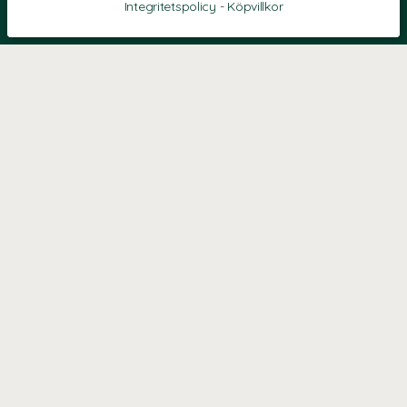
Integritetspolicy
-
Köpvillkor
KONTAKT
Kontaktformulär
TELEFON
0220601040