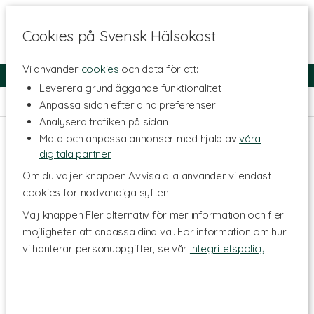
Cookies på Svensk Hälsokost
Vi använder
cookies
och data för att:
Fri frakt
Snabb leverans
Kundklubb
Leverera grundläggande funktionalitet
Hem
>
Skönhet
>
Ansiktsvård
>
Ansiktsolja
Anpassa sidan efter dina preferenser
Analysera trafiken på sidan
Mäta och anpassa annonser med hjälp av
våra
digitala partner
Om du väljer knappen Avvisa alla använder vi endast
cookies för nödvändiga syften.
Välj knappen Fler alternativ för mer information och fler
möjligheter att anpassa dina val. För information om hur
vi hanterar personuppgifter, se vår
Integritetspolicy
.