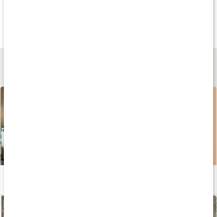
Tips
Andra har köpt
Andra har köp
199 kr
299 kr
229 kr
Batanaolja EKO
Carrot Oil
Rosehip Seed Oil
50 ml
30 ml
50 ml
Lär dig mer
Guide: Kosttillskott för hår, hud och naglar
Läs artikel