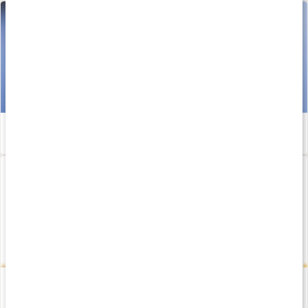
Kom igång med träningen - Sofia Ståhls tips!
Läs artikel
Medveten träning
Läs artikel