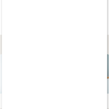
Andra har köpt
Andra har köpt
Andra har köp
249 kr
599 kr
399 kr
Virtufit Pilates Ring
Virtufit Fitness Step
Resistance Kit
1 st
1 st
1 paket
Lär dig mer
Så skapar du hälsosamma vanor som håller
Läs artikel