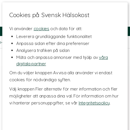
Cookies på Svensk Hälsokost
Vi använder
cookies
och data för att:
Fri frakt
Snabb leverans
Kundklubb
Leverera grundläggande funktionalitet
Hem
>
Livsstil & Träning
>
Träningsredskap
>
Styrketräning
Anpassa sidan efter dina preferenser
Analysera trafiken på sidan
Mäta och anpassa annonser med hjälp av
våra
digitala partner
Om du väljer knappen Avvisa alla använder vi endast
cookies för nödvändiga syften.
Välj knappen Fler alternativ för mer information och fler
möjligheter att anpassa dina val. För information om hur
vi hanterar personuppgifter, se vår
Integritetspolicy
.