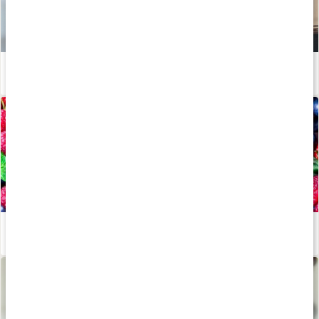
Susanna Jungbloms bästa anti-aging-tips!
Läs artikel
Därför ska du äta antioxidanter
Läs artikel