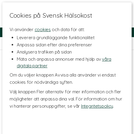
Cookies på Svensk Hälsokost
Vi använder
cookies
och data för att:
Fri frakt
Snabb leverans
Kundklubb
Leverera grundläggande funktionalitet
Hem
>
Hälsa
>
Hjärta
Anpassa sidan efter dina preferenser
Analysera trafiken på sidan
Mäta och anpassa annonser med hjälp av
våra
digitala partner
Om du väljer knappen Avvisa alla använder vi endast
cookies för nödvändiga syften.
Välj knappen Fler alternativ för mer information och fler
möjligheter att anpassa dina val. För information om hur
vi hanterar personuppgifter, se vår
Integritetspolicy
.