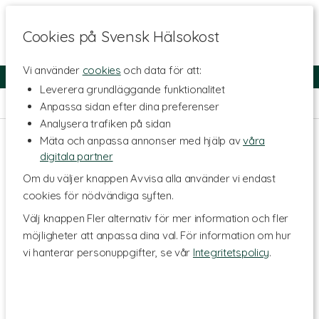
Cookies på Svensk Hälsokost
Vi använder
cookies
och data för att:
Fri frakt
Snabb leverans
Kundklubb
Leverera grundläggande funktionalitet
Hem
>
Kosttillskott - Ämnen
>
Vitaminer
>
Multivitaminer
Anpassa sidan efter dina preferenser
Analysera trafiken på sidan
Mäta och anpassa annonser med hjälp av
våra
digitala partner
Om du väljer knappen Avvisa alla använder vi endast
cookies för nödvändiga syften.
Välj knappen Fler alternativ för mer information och fler
möjligheter att anpassa dina val. För information om hur
vi hanterar personuppgifter, se vår
Integritetspolicy
.