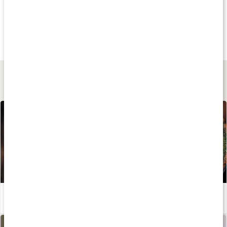
Andra har köpt
Köp 2 - spara 5%
Köp 2 - spara 5
62 kr
89 kr
199 kr
Tefilter
Bombilla
Kalebass
Tefilter 1
1 st
1 st
Lär dig mer
Allt om hälsodrycken matcha
Läs artikel