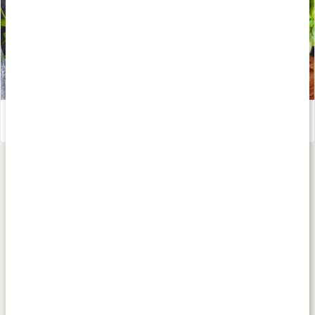
Smarrig matchasmoothie – recept av Kalorismart
Läs artikel