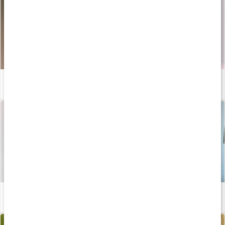
Denice Mobergs ismatcha-latte med jordgubbar
Läs artikel
Snabba matchapannkakor – recept av Johanna Hector
Läs artikel