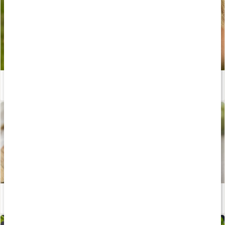
Josefine Dyalls svalkande Matcha Nice Cream
Läs artikel
Matchasemlor med pistage - recept av Stina Bondeson
Läs artikel