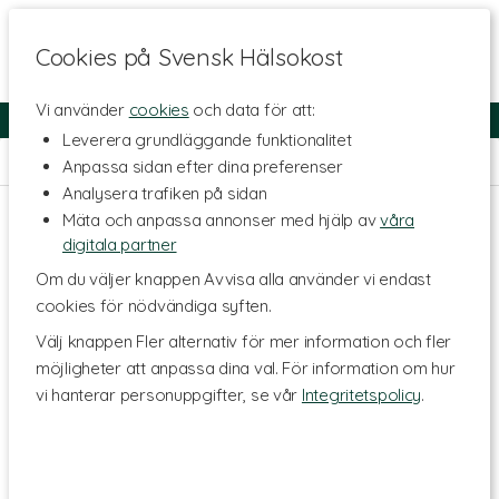
Cookies på Svensk Hälsokost
Vi använder
cookies
och data för att:
Fri frakt
Snabb leverans
Kundklubb
Leverera grundläggande funktionalitet
Hem
>
Livsmedel
>
Tillbehör & Övrigt
Anpassa sidan efter dina preferenser
Analysera trafiken på sidan
Mäta och anpassa annonser med hjälp av
våra
digitala partner
Om du väljer knappen Avvisa alla använder vi endast
cookies för nödvändiga syften.
Välj knappen Fler alternativ för mer information och fler
möjligheter att anpassa dina val. För information om hur
vi hanterar personuppgifter, se vår
Integritetspolicy
.