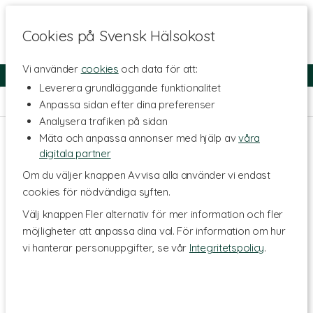
Cookies på Svensk Hälsokost
Vi använder
cookies
och data för att:
Fri frakt
Snabb leverans
Kundklubb
Leverera grundläggande funktionalitet
Hem
>
Hälsa
>
Förkylning
Anpassa sidan efter dina preferenser
Analysera trafiken på sidan
Mäta och anpassa annonser med hjälp av
våra
digitala partner
Om du väljer knappen Avvisa alla använder vi endast
cookies för nödvändiga syften.
Välj knappen Fler alternativ för mer information och fler
möjligheter att anpassa dina val. För information om hur
vi hanterar personuppgifter, se vår
Integritetspolicy
.