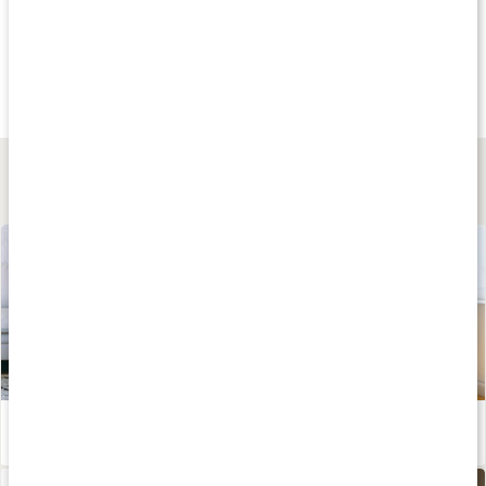
Köp 3 - spara 12%
Tips
Andra har köp
125 kr
159 kr
19 kr
Vitamin C 500
Ester-C, 1000 mg
Nässprayflaska
90 kaps
60 tabl
30 ml
Lär dig mer
5 tips för att hålla dig frisk
Läs artikel