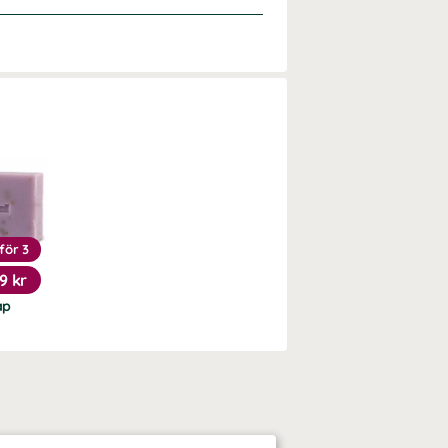
för 3
9 kr
ap