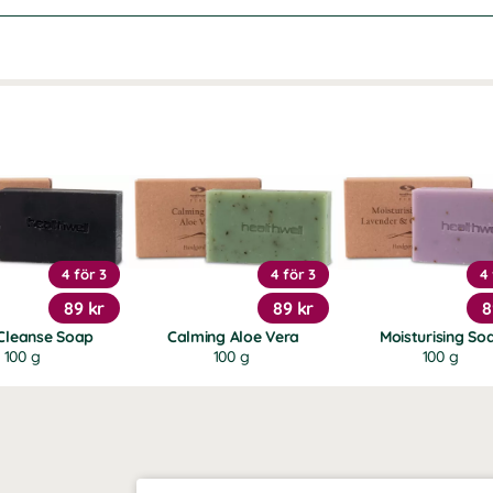
4 för 3
4 för 3
4 
89 kr
89 kr
8
Cleanse Soap
Calming Aloe Vera
Moisturising So
100 g
100 g
100 g