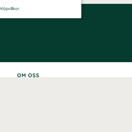
-
Köpvillkor
OM OSS
Lär känna oss
Vår historia
Våra varumärken
Hållbarhet
Tillgänglighet
Prenumerera
Våra märkningar och certifieringar
Våra hälsoinspiratörer