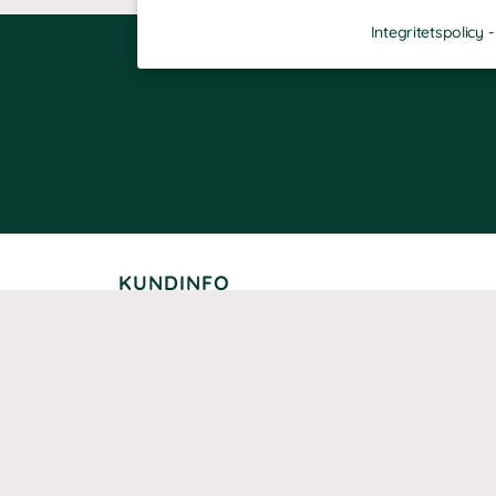
Integritetspolicy
KUNDINFO
Leverans
Betalning
Returer
Köpvillkor
Kundklubb
Studentrabatt
Seniorrabatt