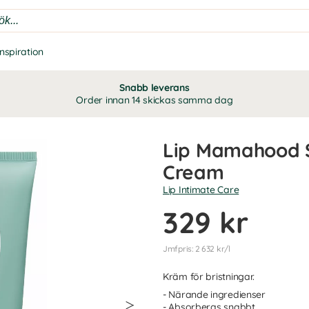
Inspiration
Snabb leverans
Order innan 14 skickas samma dag
Lip Mamahood S
Cream
Lip Intimate Care
329 kr
Jmfpris: 2 632 kr/l
Kräm för bristningar.
- Närande ingredienser
- Absorberas snabbt