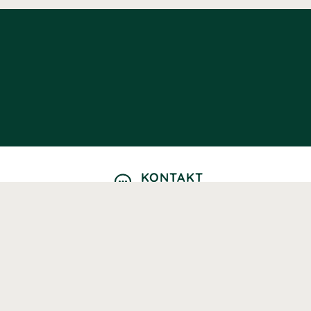
KONTAKT
Kontaktformulär
TELEFON
0220601040
Vardagar: 09:00-12:00
E-POST
info@svenskhalsokost.se