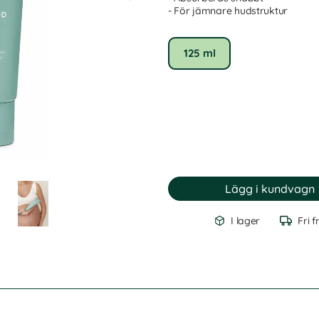
- För jämnare hudstruktur
125 ml
I lager
Fri f