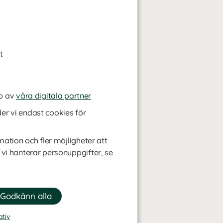
t
p av
våra digitala partner
r vi endast cookies för
mation och fler möjligheter att
 vi hanterar personuppgifter, se
ativ