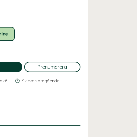
mine
rakt!
Skickas omgående