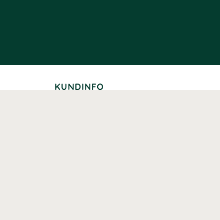
KUNDINFO
Leverans
Betalning
Returer
Köpvillkor
Kundklubb
Studentrabatt
Seniorrabatt
Kontaktuppgifter Läkemedelsverket