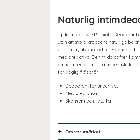
Naturlig intimdeo
Lip Intimate Care Prebiotic Deodorant ä
utan att störa kroppens naturliga bala
aluminium, alkohol och allergener och i
med prebiotika. Den milda doften komme
ämnen med ett milt, naturidentiskt kon
för daglig fräschör!
Deodorant för underlivet
Med prebiotika
Skonsam och naturlig
Om varumärket