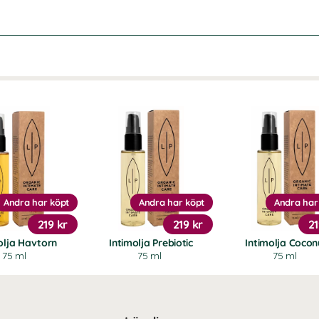
Andra har köpt
Andra har köpt
Andra har
219 kr
219 kr
21
olja Havtorn
Intimolja Prebiotic
Intimolja Cocon
75 ml
75 ml
75 ml