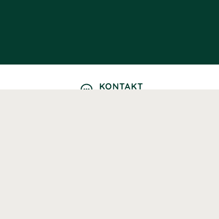
KONTAKT
Kontaktformulär
TELEFON
0220601040
Vardagar: 09:00-12:00
E-POST
info@svenskhalsokost.se
MINA SIDOR
Logga in