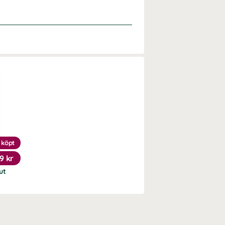
 köpt
9 kr
ut