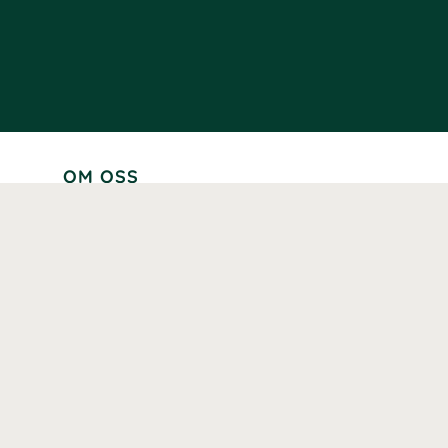
OM OSS
Lär känna oss
Vår historia
Våra varumärken
Hållbarhet
Tillgänglighet
Prenumerera
Våra märkningar och certifieringar
Våra hälsoinspiratörer
Karriär
Samarbeten