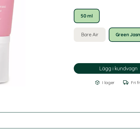
50 ml
Bare Air
Green Jas
I lager
Fri f