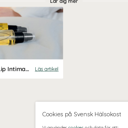
Lär dig mer
Lär dig om intimvård med Lip Intimate Care!
Läs artikel
Cookies på Svensk Hälsokost
Vi använder
cookies
och data för att: