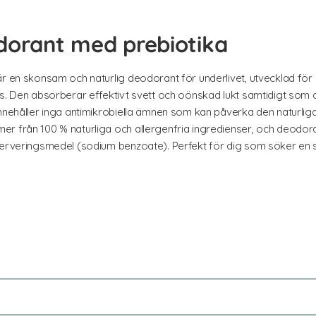
dorant med prebiotika
r en skonsam och naturlig deodorant för underlivet, utvecklad för 
ns. Den absorberar effektivt svett och oönskad lukt samtidigt som d
nnehåller inga antimikrobiella ämnen som kan påverka den naturliga 
r från 100 % naturliga och allergenfria ingredienser, och deodorant
serveringsmedel (sodium benzoate). Perfekt för dig som söker en s