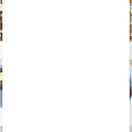
Betaglukaner
Läs artikel
Därför ska du äta fibrer
Läs artikel