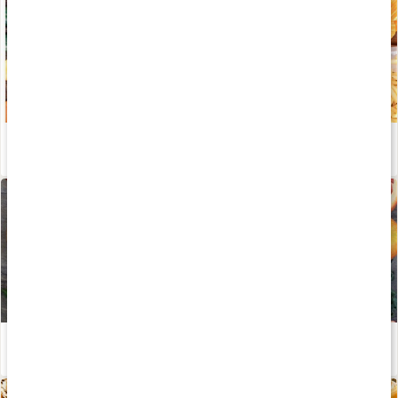
Bli av med sötsuget
Läs artikel
Kost för en bättre tarmflora - och bättre mående?
Läs artikel