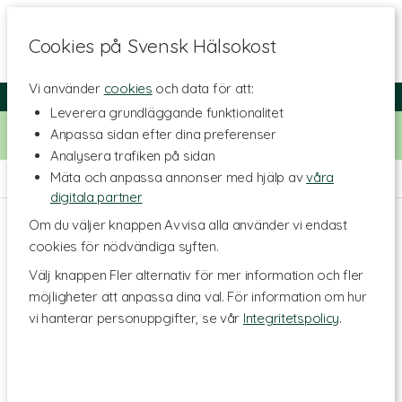
Cookies på Svensk Hälsokost
Vi använder
cookies
och data för att:
Fri frakt
Snabb leverans
Kundklubb
Leverera grundläggande funktionalitet
Bara idag! Handla för 500 kr i butiken och få 20% på alla
Anpassa sidan efter dina preferenser
Healthwell-vitaminer. Kod:
VITAMINER20
Analysera trafiken på sidan
Mäta och anpassa annonser med hjälp av
våra
Hem
>
Hälsa
>
Mage & Tarm
>
Förstoppning & Fiber
digitala partner
Om du väljer knappen Avvisa alla använder vi endast
cookies för nödvändiga syften.
Välj knappen Fler alternativ för mer information och fler
möjligheter att anpassa dina val. För information om hur
vi hanterar personuppgifter, se vår
Integritetspolicy
.