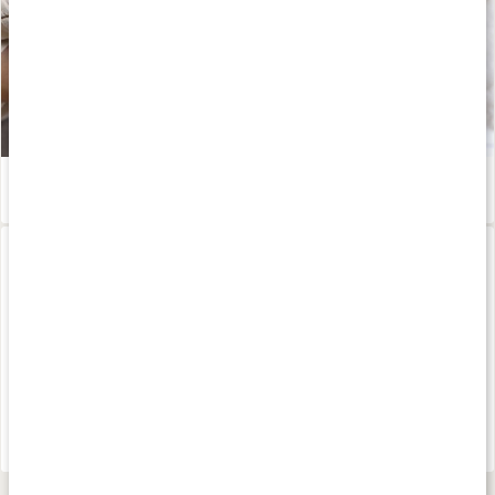
Fibermaxxing: därför ökar intresset för kostfibrer
Läs artikel
Allt om Glukomannan
Läs artikel