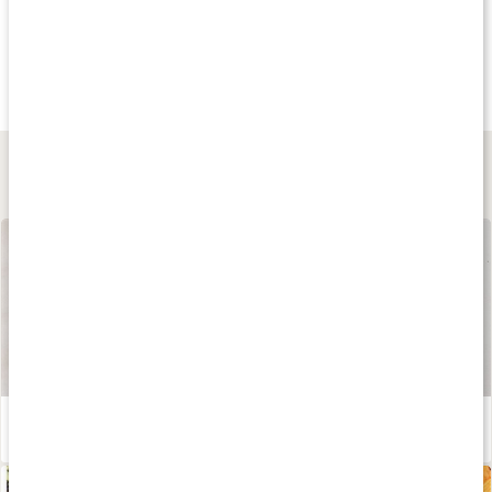
Köp 3 - spara 9%
Köp 3 - spara 9%
Köp 3 - spara 9
169 kr
219 kr
227 kr
Diet Fiber
Enzym Balans
Probiotic Vital
90 kaps
90 kaps
90 kaps
Lär dig mer
Våra kapslar och tabletter
Läs artikel