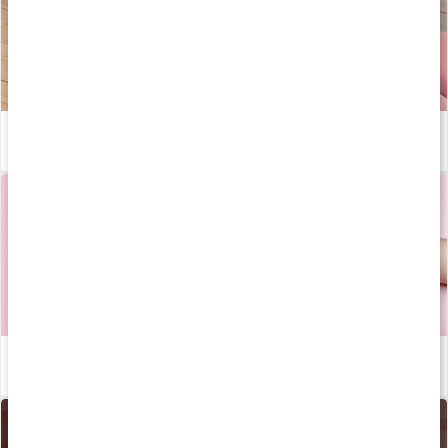
Yinyoga för magen - skonsamma övningar med Josefine Dyall!
Läs artikel
Tarmen - påverkar den oss mer än vi tror?
Läs artikel