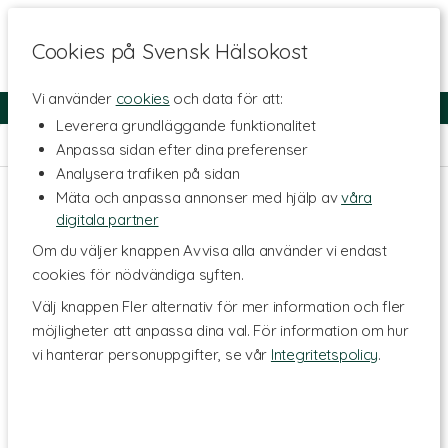
Cookies på Svensk Hälsokost
Vi använder
cookies
och data för att:
Fri frakt
Snabb leverans
Kundklubb
Leverera grundläggande funktionalitet
Hem
>
Hälsa
>
Mage & Tarm
>
Matsmältning & Enzymer
Anpassa sidan efter dina preferenser
Analysera trafiken på sidan
Mäta och anpassa annonser med hjälp av
våra
digitala partner
Om du väljer knappen Avvisa alla använder vi endast
cookies för nödvändiga syften.
Välj knappen Fler alternativ för mer information och fler
möjligheter att anpassa dina val. För information om hur
vi hanterar personuppgifter, se vår
Integritetspolicy
.