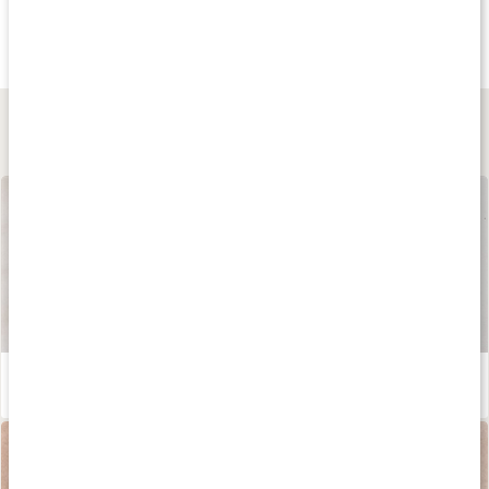
155 kr
155 kr
159 kr
Folsyra 400
Folsyra+B6+B12+D3
Vitamin B-Komplex
150 kaps
90 kaps
90 kaps
Lär dig mer
Våra kapslar och tabletter
Läs artikel