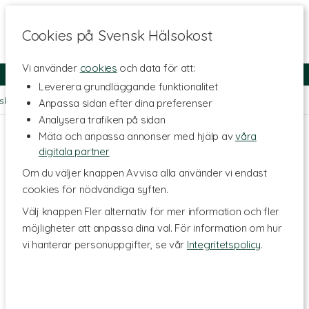
Cookies på Svensk Hälsokost
Vi använder
cookies
och data för att:
Fri frakt
Snabb leverans
Kundklubb
Leverera grundläggande funktionalitet
llskott - Ämnen
>
Vitaminer
>
Vitamin B
>
Vitamin B9 Folsyra
Anpassa sidan efter dina preferenser
Analysera trafiken på sidan
Mäta och anpassa annonser med hjälp av
våra
digitala partner
Om du väljer knappen Avvisa alla använder vi endast
cookies för nödvändiga syften.
Välj knappen Fler alternativ för mer information och fler
möjligheter att anpassa dina val. För information om hur
vi hanterar personuppgifter, se vår
Integritetspolicy
.