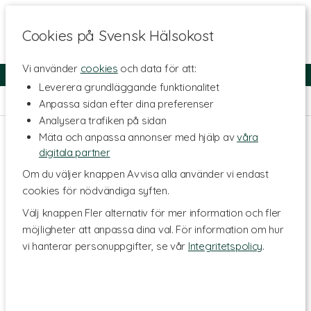
Cookies på Svensk Hälsokost
Vi använder
cookies
och data för att:
Fri frakt
Snabb leverans
Kundklubb
Leverera grundläggande funktionalitet
Hem
>
Kosttillskott - Ämnen
>
Kosttillskott för Djur
Anpassa sidan efter dina preferenser
Analysera trafiken på sidan
Mäta och anpassa annonser med hjälp av
våra
digitala partner
Om du väljer knappen Avvisa alla använder vi endast
cookies för nödvändiga syften.
Välj knappen Fler alternativ för mer information och fler
möjligheter att anpassa dina val. För information om hur
vi hanterar personuppgifter, se vår
Integritetspolicy
.