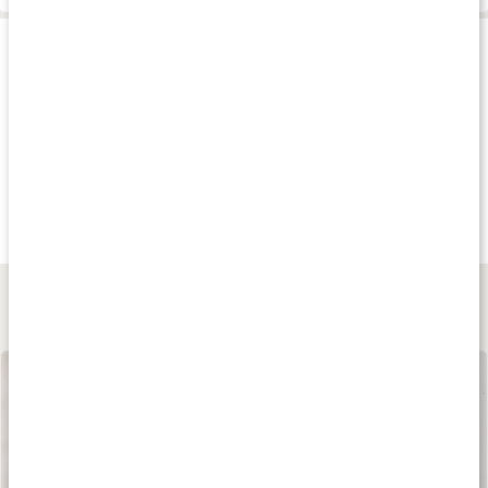
Produkttips
Köp 3 - spara 13%
Köp 3 - spara 9%
Köp 4 - spara 16
115 kr
219 kr
145 kr
Lysin 500
Lysin 1000
Core Lysine Pulve
90 kaps
90 tabl
200 g
Lär dig mer