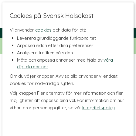
Cookies på Svensk Hälsokost
Vi använder
cookies
och data för att:
Fri frakt
Snabb leverans
Kundklubb
Leverera grundläggande funktionalitet
Bara idag! Handla för 500 kr i butiken och få 20% på alla
Anpassa sidan efter dina preferenser
Healthwell-vitaminer. Kod:
VITAMINER20
Analysera trafiken på sidan
Mäta och anpassa annonser med hjälp av
våra
Hem
>
Kosttillskott - Ämnen
>
Fria aminosyror
>
Lysin
digitala partner
Om du väljer knappen Avvisa alla använder vi endast
cookies för nödvändiga syften.
Välj knappen Fler alternativ för mer information och fler
möjligheter att anpassa dina val. För information om hur
vi hanterar personuppgifter, se vår
Integritetspolicy
.