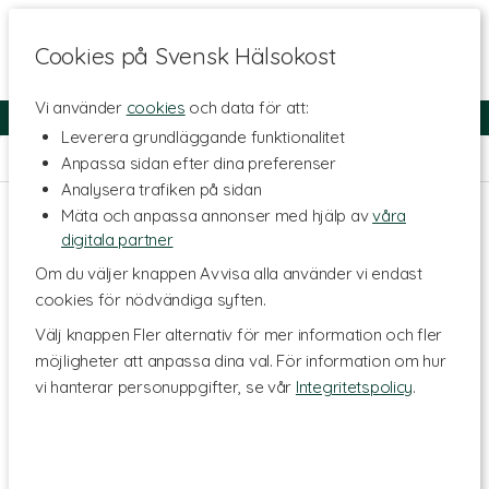
Cookies på Svensk Hälsokost
Vi använder
cookies
och data för att:
Fri frakt
Snabb leverans
Kundklubb
Leverera grundläggande funktionalitet
Hem
>
Hälsa
>
Hår, hud & naglar
Anpassa sidan efter dina preferenser
Analysera trafiken på sidan
Mäta och anpassa annonser med hjälp av
våra
digitala partner
Om du väljer knappen Avvisa alla använder vi endast
cookies för nödvändiga syften.
Välj knappen Fler alternativ för mer information och fler
möjligheter att anpassa dina val. För information om hur
vi hanterar personuppgifter, se vår
Integritetspolicy
.