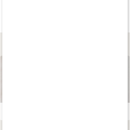
Köp 3 - spara 11%
Köp 3 - spara 12%
Köp 3 - spara 11
299 kr
289 kr
125 kr
Collagen Skin & Nails
Wonderful Hair
Betakaroten 50
90 kaps
90 kaps
30 kaps
Lär dig mer
Våra kapslar och tabletter
Läs artikel