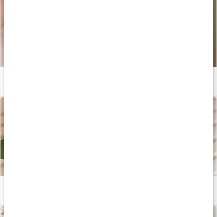
Hemmagjord hårinpackning med ricinolja
Läs artikel
Gör din egen hårbottenskrubb
Läs artikel