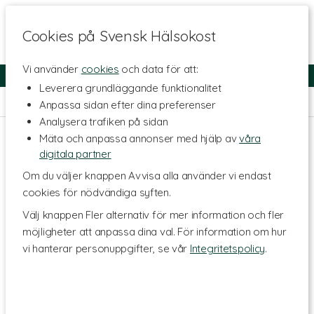
Cookies på Svensk Hälsokost
Vi använder
cookies
och data för att:
Fri frakt
Snabb leverans
Kundklubb
Leverera grundläggande funktionalitet
Hem
>
Skönhet
>
Hårvård
>
Schampo
Anpassa sidan efter dina preferenser
Analysera trafiken på sidan
Mäta och anpassa annonser med hjälp av
våra
digitala partner
Om du väljer knappen Avvisa alla använder vi endast
cookies för nödvändiga syften.
Välj knappen Fler alternativ för mer information och fler
möjligheter att anpassa dina val. För information om hur
vi hanterar personuppgifter, se vår
Integritetspolicy
.