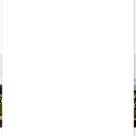
Andra har köpt
Andra har köpt
Andra har köp
fr.
309 kr
149 kr
189 kr
Tallow Balm
Tallow Balm Stick
Tallow Sun Stick
Naturell
15 ml
Naturell
Lär dig mer