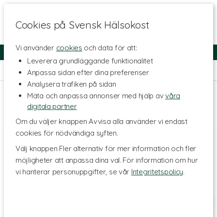
Cookies på Svensk Hälsokost
Vi använder
cookies
och data för att:
Fri frakt
Snabb leverans
Kundklubb
Leverera grundläggande funktionalitet
Hem
>
Skönhet
>
Ansiktsvård
>
Ansiktskräm
Anpassa sidan efter dina preferenser
Analysera trafiken på sidan
Mäta och anpassa annonser med hjälp av
våra
digitala partner
Om du väljer knappen Avvisa alla använder vi endast
cookies för nödvändiga syften.
Välj knappen Fler alternativ för mer information och fler
möjligheter att anpassa dina val. För information om hur
vi hanterar personuppgifter, se vår
Integritetspolicy
.