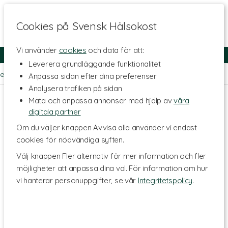
Cookies på Svensk Hälsokost
Vi använder
cookies
och data för att:
Fri frakt
Snabb leverans
Kundklubb
Leverera grundläggande funktionalitet
et
>
Kroppsvård
>
Kroppskräm
>
Ansiktsvård
>
Läppvård
Anpassa sidan efter dina preferenser
Analysera trafiken på sidan
Mäta och anpassa annonser med hjälp av
våra
digitala partner
Om du väljer knappen Avvisa alla använder vi endast
cookies för nödvändiga syften.
Välj knappen Fler alternativ för mer information och fler
möjligheter att anpassa dina val. För information om hur
vi hanterar personuppgifter, se vår
Integritetspolicy
.