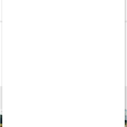
Leverans & betalning
Produkttips
Andra har köpt
Andra har köpt
Andra har köp
fr.
309 kr
189 kr
255 kr
Tallow Balm
Tallow Sun Stick
Tallow Balm Provk
Naturell
Naturell
4 x 10 ml
Lär dig mer