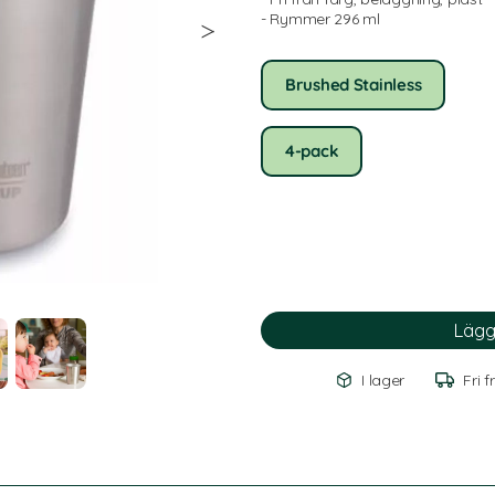
- Rymmer 296 ml
Brushed Stainless
4-pack
I lager
Fri f