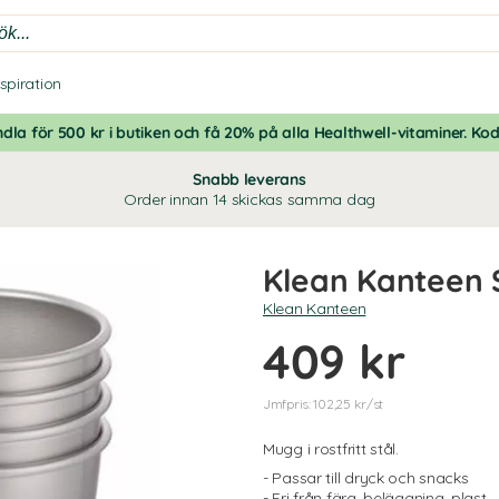
nspiration
dla för 500 kr i butiken och få 20% på alla Healthwell-vitaminer. Ko
Snabb leverans
Order innan 14 skickas samma dag
Klean Kanteen 
Klean Kanteen
409 kr
Jmfpris: 102,25 kr/st
Mugg i rostfritt stål.
- Passar till dryck och snacks
- Fri från färg, beläggning, plast