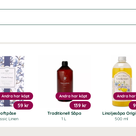
Andra har köpt
Andra har köpt
Andra har
59 kr
139 kr
9
oftpåse
Traditionell Såpa
Linoljesåpa Origi
ssic Linen
1 L
500 ml