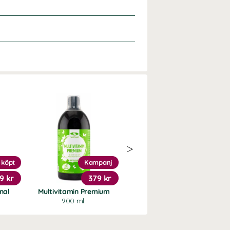
 köpt
Kampanj
9 kr
379 kr
159 kr
nal
Multivitamin Premium
Zink 25 Plus
900 ml
90 kaps