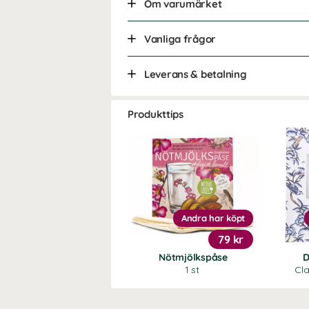
Om varumärket
Vanliga frågor
Leverans & betalning
Produkttips
Andra har köpt
79 kr
Nötmjölkspåse
D
1 st
Cla