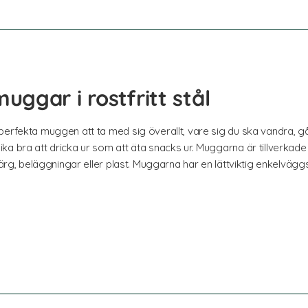
ggar i rostfritt stål
erfekta muggen att ta med sig överallt, vare sig du ska vandra, gå p
a bra att dricka ur som att äta snacks ur. Muggarna är tillverkade 
n färg, beläggningar eller plast. Muggarna har en lättviktig enkel