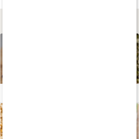
13 g
115 g
500 g
Lär dig mer
Groddskola - Grodda hemma
Läs artikel