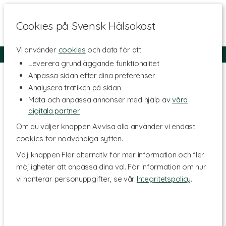
Cookies på Svensk Hälsokost
Vi använder
cookies
och data för att:
Fri frakt
Snabb leverans
Kundklubb
Leverera grundläggande funktionalitet
Hem
>
Livsmedel
>
Groddor & Groddburkar
Anpassa sidan efter dina preferenser
Analysera trafiken på sidan
Mäta och anpassa annonser med hjälp av
våra
digitala partner
Om du väljer knappen Avvisa alla använder vi endast
cookies för nödvändiga syften.
Välj knappen Fler alternativ för mer information och fler
möjligheter att anpassa dina val. För information om hur
vi hanterar personuppgifter, se vår
Integritetspolicy
.