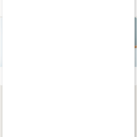
Josefine Johnssons intervallpass på löpband
Läs artikel
Så skapar du hälsosamma vanor som håller
Läs artikel