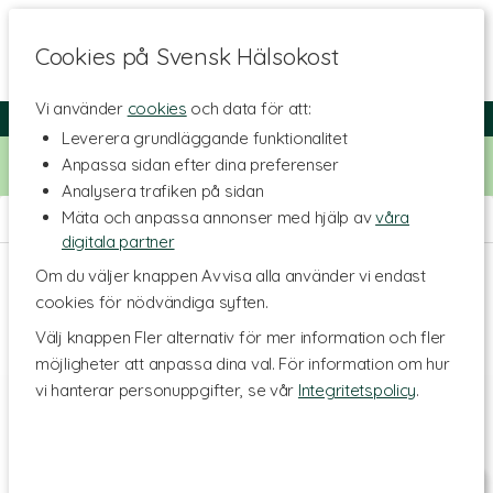
Cookies på Svensk Hälsokost
Vi använder
cookies
och data för att:
Fri frakt
Snabb leverans
Kundklubb
Leverera grundläggande funktionalitet
Bara idag! Handla för 500 kr i butiken och få 20% på alla
Anpassa sidan efter dina preferenser
Healthwell-vitaminer. Kod:
VITAMINER20
Analysera trafiken på sidan
Mäta och anpassa annonser med hjälp av
våra
Hem
>
Livsstil & Träning
digitala partner
Om du väljer knappen Avvisa alla använder vi endast
cookies för nödvändiga syften.
Välj knappen Fler alternativ för mer information och fler
möjligheter att anpassa dina val. För information om hur
vi hanterar personuppgifter, se vår
Integritetspolicy
.