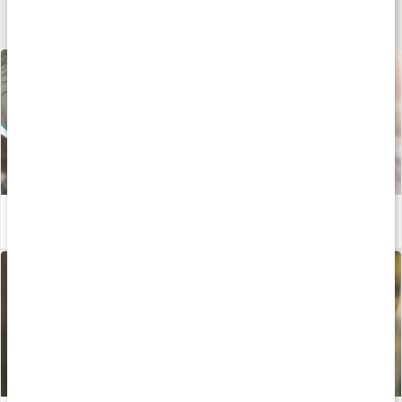
Lär dig mer
Varför ska du rena ditt dricksvatten?
Läs artikel