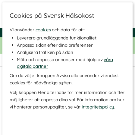
Cookies på Svensk Hälsokost
Vi använder
cookies
och data för att:
Fri frakt
Snabb leverans
Kundklubb
Leverera grundläggande funktionalitet
Bara idag! Handla för 500 kr i butiken och få 20% på alla
Anpassa sidan efter dina preferenser
Healthwell-vitaminer. Kod:
VITAMINER20
Analysera trafiken på sidan
Mäta och anpassa annonser med hjälp av
våra
Hem
>
Hem & Hushåll
>
Eterisk olja
digitala partner
Om du väljer knappen Avvisa alla använder vi endast
cookies för nödvändiga syften.
Välj knappen Fler alternativ för mer information och fler
möjligheter att anpassa dina val. För information om hur
vi hanterar personuppgifter, se vår
Integritetspolicy
.