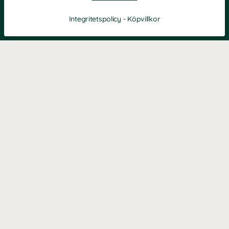
Integritetspolicy
-
Köpvillkor
KONTAKT
Kontaktformulär
TELEFON
0220601040