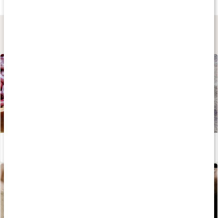
10 ml
10 ml
10 ml
Lär dig mer
Vad är fytoöstrogen?
Läs artikel