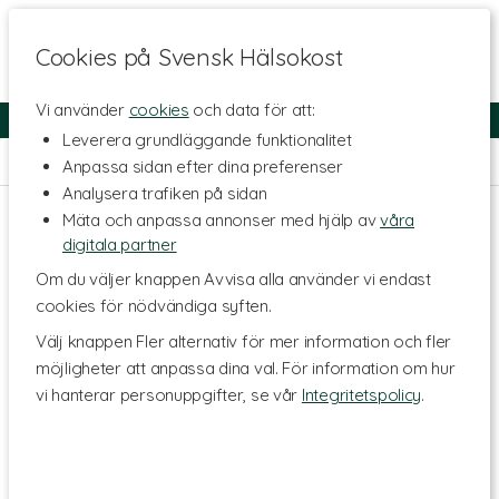
Cookies på Svensk Hälsokost
Vi använder
cookies
och data för att:
Fri frakt
Snabb leverans
Kundklubb
Leverera grundläggande funktionalitet
Hem
>
Livsmedel
>
Till Skafferiet
Anpassa sidan efter dina preferenser
Analysera trafiken på sidan
Mäta och anpassa annonser med hjälp av
våra
digitala partner
Om du väljer knappen Avvisa alla använder vi endast
cookies för nödvändiga syften.
Välj knappen Fler alternativ för mer information och fler
möjligheter att anpassa dina val. För information om hur
vi hanterar personuppgifter, se vår
Integritetspolicy
.