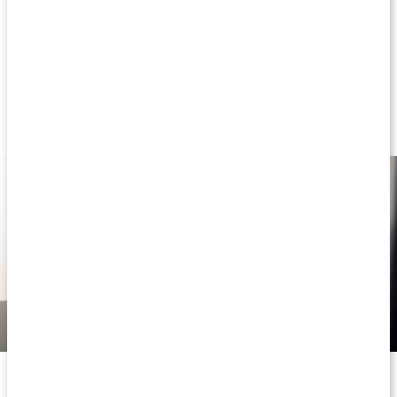
Enkel att använda
Rik på fiber
Innehåller 32 % protein
Låg andel socker
Kolhydratsnålt
Nybakat bröd på nolltid
Med protein, fibrer och hälsosamma