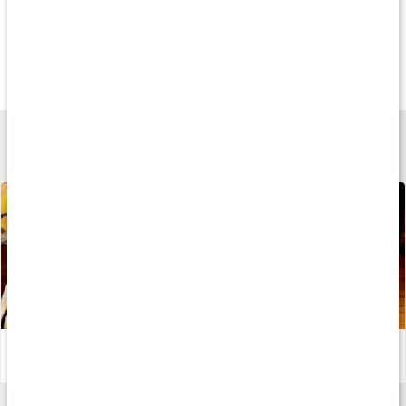
Köp 6 - spara 29%
Andra har köpt
Andra har köp
125 kr
75 kr
115 kr
Protein Pancakes
LCHF Brödmix
Core ProteinBrowni
300 g
250 g
300 g
Lär dig mer
Morotskaka – recept av Kalorismart
Läs artikel