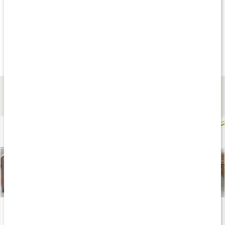
Andra har köpt
Andra har köpt
Andra har köp
75 kr
119 kr
109 kr
Palmorosgräs Eko
Lavendelolja EKO
Rosmarinolja EK
10 ml
10 ml
10 ml
Lär dig mer
Rena luften med eteriska oljor
Läs artikel