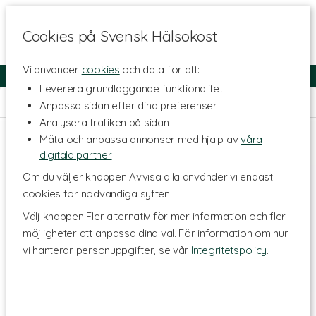
Cookies på Svensk Hälsokost
Vi använder
cookies
och data för att:
Fri frakt
Snabb leverans
Kundklubb
Leverera grundläggande funktionalitet
Hem
>
Hem & Hushåll
>
Eterisk olja
Anpassa sidan efter dina preferenser
Analysera trafiken på sidan
Mäta och anpassa annonser med hjälp av
våra
digitala partner
Om du väljer knappen Avvisa alla använder vi endast
cookies för nödvändiga syften.
Välj knappen Fler alternativ för mer information och fler
möjligheter att anpassa dina val. För information om hur
vi hanterar personuppgifter, se vår
Integritetspolicy
.