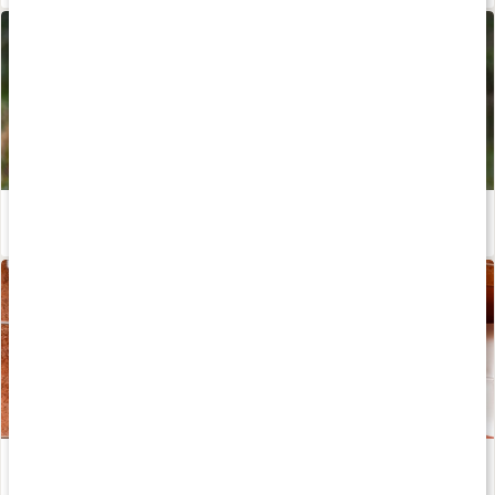
Meditera med kraft från naturen - följ med Josefine Dyall!
Läs artikel
Våga vila - så säger du hejdå till prestationsprinsessan!
Läs artikel