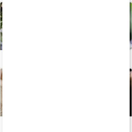
Upptäck fördelarna med eteriska oljor
Läs artikel
Allt om aromaterapi
Läs artikel