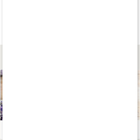
4 för 3
4 för 3
4 för 
89 kr
89 kr
89 kr
Calming Aloe Vera
Mature Skin
Deep Cleanse Soa
100 g
100 g
100 g
Lär dig mer
Gör din egen tvål
Läs artikel