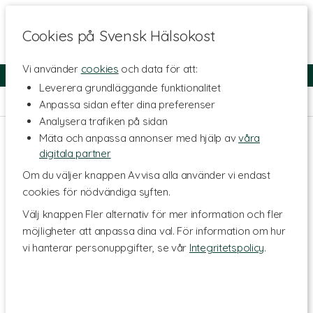
Cookies på Svensk Hälsokost
Vi använder
cookies
och data för att:
Fri frakt
Snabb leverans
Kundklubb
Leverera grundläggande funktionalitet
Hem
>
Skönhet
>
Kroppsvård
>
Duschtvål & Peeling
Anpassa sidan efter dina preferenser
Analysera trafiken på sidan
Mäta och anpassa annonser med hjälp av
våra
digitala partner
Om du väljer knappen Avvisa alla använder vi endast
cookies för nödvändiga syften.
Välj knappen Fler alternativ för mer information och fler
möjligheter att anpassa dina val. För information om hur
vi hanterar personuppgifter, se vår
Integritetspolicy
.