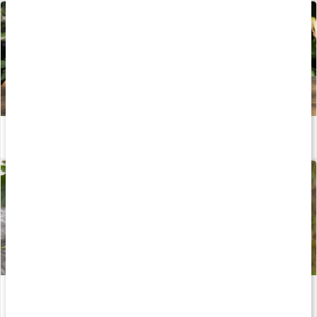
Välj rätt olja för hudvård
Läs artikel
Nyponfröolja som hudvård
Läs artikel