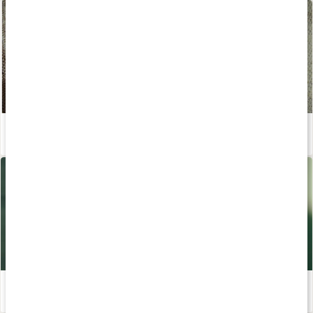
Ekologisk hudvård - en guide
Läs artikel
Ta hand om huden
Läs artikel