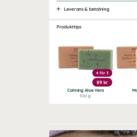
Leverans & betalning
Produkttips
4 för 3
89 kr
Calming Aloe Vera
Ma
100 g