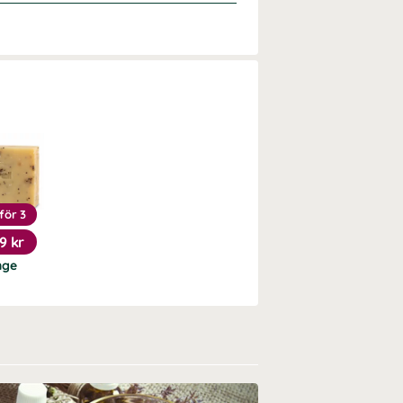
för 3
9 kr
nge