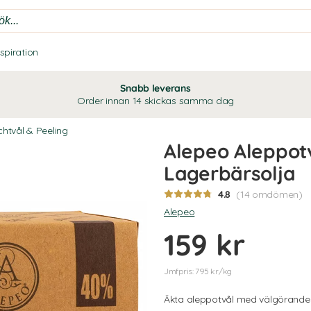
nspiration
Snabb leverans
Order innan 14 skickas samma dag
htvål & Peeling
Alepeo Aleppot
Lagerbärsolja
4.8
(14 omdömen)
Alepeo
159 kr
Jmfpris: 795 kr/kg
Äkta aleppotvål med välgörande i