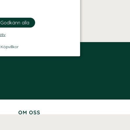
ativ
-
Köpvillkor
OM OSS
Lär känna oss
Vår historia