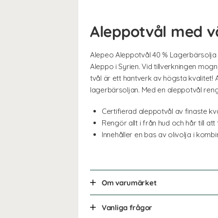
Aleppotvål med v
Alepeo Aleppotvål 40 % Lagerbärsolja är
Aleppo i Syrien. Vid tillverkningen mo
tvål är ett hantverk av högsta kvalite
lagerbärsoljan. Med en aleppotvål rengör
Certifierad aleppotvål av finaste kva
Rengör allt i från hud och hår till at
Innehåller en bas av olivolja i kom
Om varumärket
Vanliga frågor