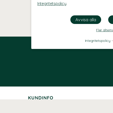
Integritetspolicy
.
Fler altern
Integritetspolicy
KUNDINFO
Leverans
Betalning