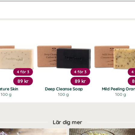
4 för 3
4 för 3
4 
89 kr
89 kr
8
ture Skin
Deep Cleanse Soap
Mild Peeling Ora
100 g
100 g
100 g
Lär dig mer