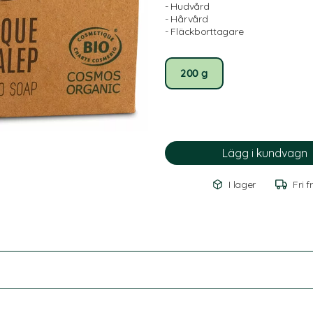
- Hudvård
- Hårvård
- Fläckborttagare
200 g
I lager
Fri f