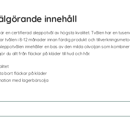
älgörande innehåll
 en certifierad aleppotvål av högsta kvalitet. Tvålen har en tusen
gnar tvålen i 8-12 månader innan färdig produkt och tillverknings
t! Aleppotvålen innehåller en bas av den milda olivoljan som kombi
 du allt från fläckar på kläder till hud och hår.
litet
t ta bort fläckar på kläder
bination med lagerbärsolja