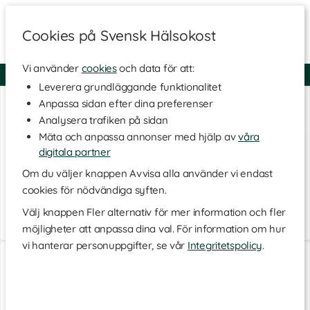
Cookies på Svensk Hälsokost
Vi använder
cookies
och data för att:
Fri frakt
Snabb leverans
Kundklubb
Leverera grundläggande funktionalitet
Anpassa sidan efter dina preferenser
Analysera trafiken på sidan
Mäta och anpassa annonser med hjälp av
våra
digitala partner
Om du väljer knappen Avvisa alla använder vi endast
cookies för nödvändiga syften.
Välj knappen Fler alternativ för mer information och fler
möjligheter att anpassa dina val. För information om hur
vi hanterar personuppgifter, se vår
Integritetspolicy
.
Probiotic Premium
Trippel Magnesium
60 kaps
90 kaps