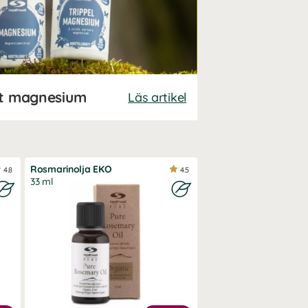
tt magnesium
Läs artikel
Rosmarinolja EKO
4.8
4.5
33 ml