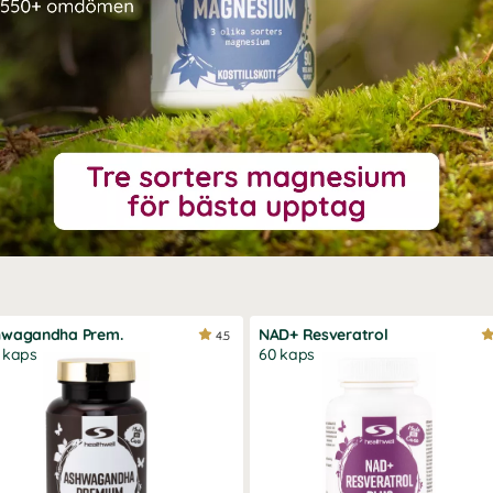
hwagandha Prem.
NAD+ Resveratrol
4.5
 kaps
60 kaps