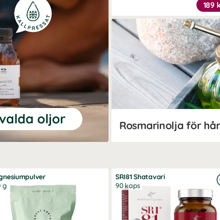
189 
Rosmarinolja för hå
gnesiumpulver
SRI81 Shatavari
 g
90 kaps