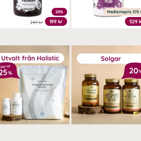
20%
Medlemspris
370 
199 kr
529 
249 kr