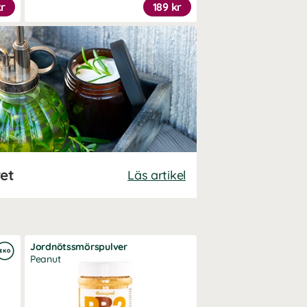
kr
189 kr
ret
Läs artikel
Jordnötssmörspulver
Peanut