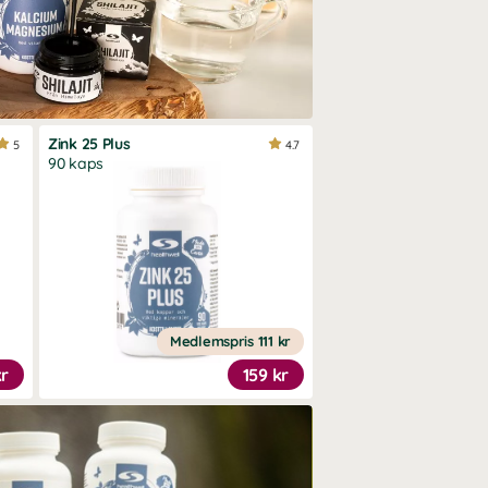
Zink 25 Plus
5
4.7
90 kaps
Medlemspris
111 kr
kr
159 kr