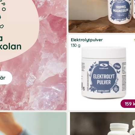
Elektrolytpulver
130 g
159 