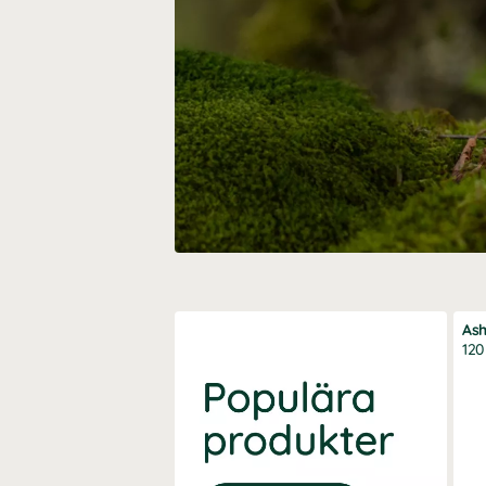
As
120