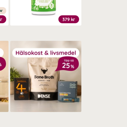
kr
kr
379 kr