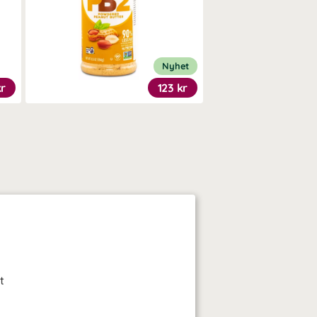
Nyhet
kr
123 kr
t