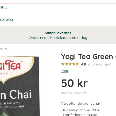
nspiration
Snabb leverans
Order innan 14 skickas samma dag
t te
Yogi Tea Green 
4.8
(5 omdömen)
Yogi
50 kr
Jmfpris: 2,94 kr/st
Väldoftande grönt chai.
- Klassiska chaikryddor
- Uppfriskande mynta