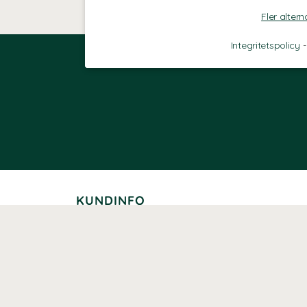
Fler altern
Integritetspolicy
KUNDINFO
Leverans
Betalning
Returer
Köpvillkor
Kundklubb
Studentrabatt