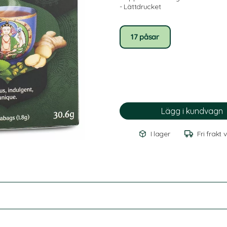
- Lättdrucket
17 påsar
I lager
Fri frakt 