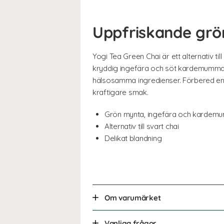
Uppfriskande grön
Yogi Tea Green Chai är ett alternativ ti
kryddig ingefära och söt kardemumma 
hälsosamma ingredienser. Förbered enkel
kraftigare smak.
Grön mynta, ingefära och karde
Alternativ till svart chai
Delikat blandning
Om varumärket
Vanliga frågor