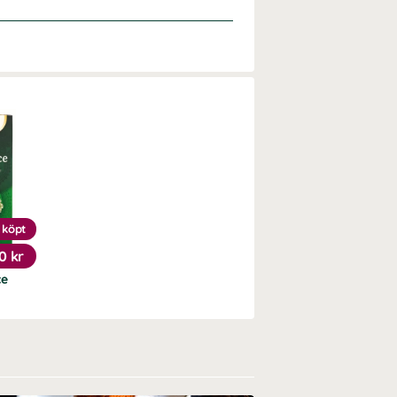
 köpt
0 kr
ce