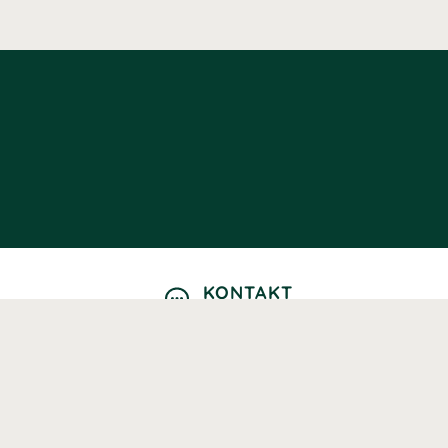
KONTAKT
Kontaktformulär
TELEFON
0220601040
Vardagar: 09:00-12:00