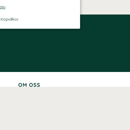
ativ
-
Köpvillkor
OM OSS
Lär känna oss
Vår historia
Våra varumärken
Hållbarhet
Tillgänglighet
Prenumerera