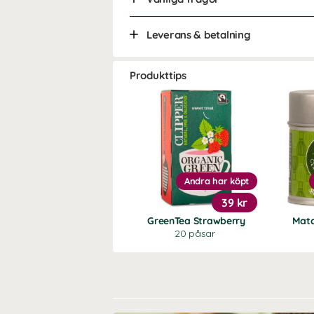
Leverans & betalning
Produkttips
Andra har köpt
39 kr
GreenTea Strawberry
Matc
20 påsar