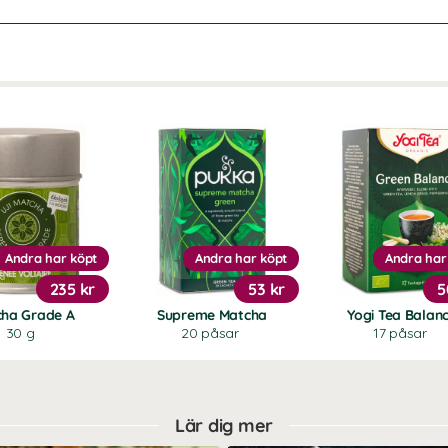
Andra har köpt
Andra har köpt
Andra har
235 kr
53 kr
5
ha Grade A
Supreme Matcha
Yogi Tea Balan
30 g
20 påsar
17 påsar
Lär dig mer