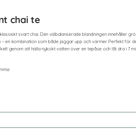
t chai te
ll klassiskt svart chai. Den välbalanserade blandningen innehåller gr
– en kombination som både piggar upp och värmer. Perfekt för di
t genom att hälla nykokt vatten över en tepåse och låt dra i 7 minu
mumma