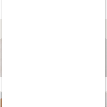
159 kr
289 kr
201 kr
Arginin 500
T-Balans Man
T8 TestoBalance
60 kaps
90 kaps
60 tabl
Lär dig mer
Våra kapslar och tabletter
Läs artikel