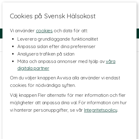
Cookies på Svensk Hälsokost
Vi använder
cookies
och data för att:
Fri frakt
Snabb leverans
Kundklubb
Leverera grundläggande funktionalitet
Hem
>
Hälsa
>
Sex & Lust
Anpassa sidan efter dina preferenser
Analysera trafiken på sidan
Mäta och anpassa annonser med hjälp av
våra
digitala partner
Om du väljer knappen Avvisa alla använder vi endast
cookies för nödvändiga syften.
Välj knappen Fler alternativ för mer information och fler
möjligheter att anpassa dina val. För information om hur
vi hanterar personuppgifter, se vår
Integritetspolicy
.