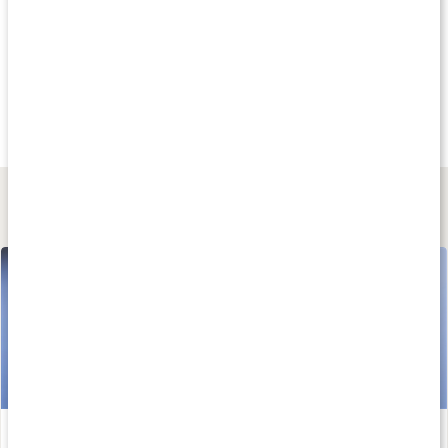
Andra har köpt
Andra har köpt
Andra har köp
199 kr
139 kr
387 kr
Kroppsviktsträning
Pilates - 40 övningar
Womensync Bok
1 st
1 st
1 st
Lär dig mer
Kom igång med träningen - Sofia Ståhls tips!
Läs artikel