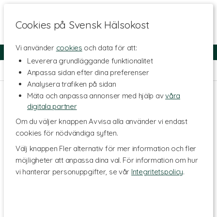
Cookies på Svensk Hälsokost
Vi använder
cookies
och data för att:
Fri frakt
Snabb leverans
Kundklubb
Leverera grundläggande funktionalitet
Hem
>
Livsstil & Träning
>
Böcker
Anpassa sidan efter dina preferenser
Analysera trafiken på sidan
Mäta och anpassa annonser med hjälp av
våra
digitala partner
Om du väljer knappen Avvisa alla använder vi endast
cookies för nödvändiga syften.
Välj knappen Fler alternativ för mer information och fler
möjligheter att anpassa dina val. För information om hur
vi hanterar personuppgifter, se vår
Integritetspolicy
.