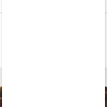
Leverans & betalning
Produkttips
Andra har köpt
Andra har köpt
Andra har köp
69 kr
115 kr
159 kr
Nicks Chocodrink
Kakao Pulver
Kakaopulver Ra
250 g
250 g
250 g
Lär dig mer