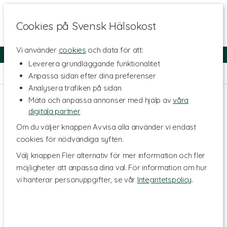
Cookies på Svensk Hälsokost
Vi använder
cookies
och data för att:
Fri frakt
Snabb leverans
Kundklubb
Leverera grundläggande funktionalitet
Hem
>
Livsmedel
>
Till Skafferiet
Anpassa sidan efter dina preferenser
Analysera trafiken på sidan
Mäta och anpassa annonser med hjälp av
våra
digitala partner
Om du väljer knappen Avvisa alla använder vi endast
cookies för nödvändiga syften.
Välj knappen Fler alternativ för mer information och fler
möjligheter att anpassa dina val. För information om hur
vi hanterar personuppgifter, se vår
Integritetspolicy
.