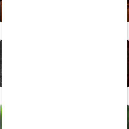
Är choklad nyttigt - egentligen?
Läs artikel
Allt om kakao
Läs artikel