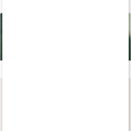
Ekologisk hudvård - en guide
Läs artikel
Ta hand om huden
Läs artikel