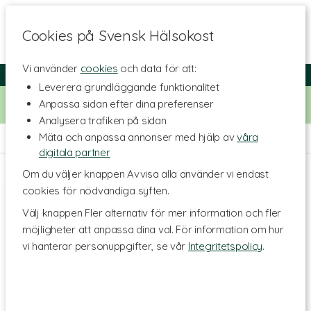
Cookies på Svensk Hälsokost
Vi använder
cookies
och data för att:
Fri frakt
Snabb leverans
Kundklubb
Leverera grundläggande funktionalitet
Bara idag! Handla för 500 kr i butiken och få 20% på alla
Anpassa sidan efter dina preferenser
Healthwell-vitaminer. Kod:
VITAMINER20
Analysera trafiken på sidan
Mäta och anpassa annonser med hjälp av
våra
Hem
>
Skönhet
>
Kroppsvård
>
Duschtvål & Peeling
digitala partner
Om du väljer knappen Avvisa alla använder vi endast
cookies för nödvändiga syften.
Välj knappen Fler alternativ för mer information och fler
möjligheter att anpassa dina val. För information om hur
vi hanterar personuppgifter, se vår
Integritetspolicy
.