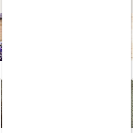
Lär dig mer
Gör din egen tvål
Läs artikel