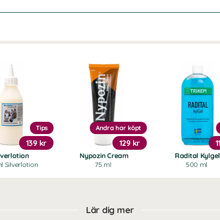
Tips
Andra har köpt
139 kr
129 kr
1
lverlotion
Nypozin Cream
Radital Kylge
 Silverlotion
75 ml
500 ml
Lär dig mer