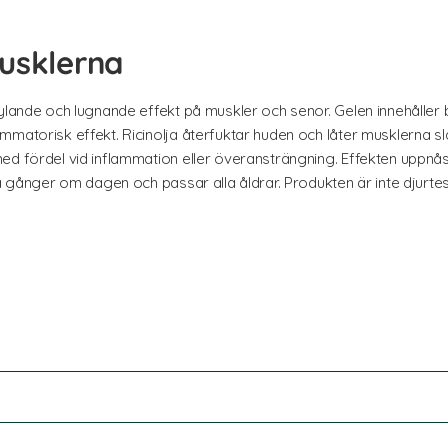
usklerna
ylande och lugnande effekt på muskler och senor. Gelen innehåller 
mmatorisk effekt. Ricinolja återfuktar huden och låter musklerna s
d fördel vid inflammation eller överansträngning. Effekten uppnås 
ra gånger om dagen och passar alla åldrar. Produkten är inte djurte