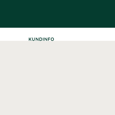
KUNDINFO
Leverans
Betalning
Returer
Köpvillkor
Kundklubb
Studentrabatt
Seniorrabatt
Kontaktuppgifter Läkemedelsverket