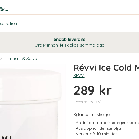
nspiration
Snabb leverans
Order innan 14 skickas samma dag
>
Liniment & Salvor
Révvi Ice Cold 
RÉVVI
289 kr
Jmfpris: 1 156 kr/l
Kylande muskelgel.
- Antiinflammatoriska egenskape
- Avslappnande ricinolja
- Verkar på 10 minuter