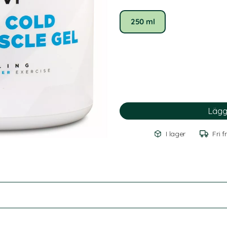
250 ml
I lager
Fri f