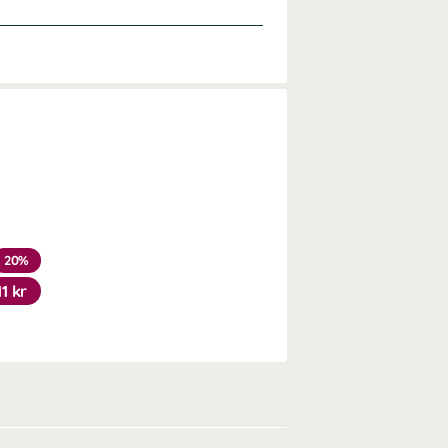
20%
11 kr
l