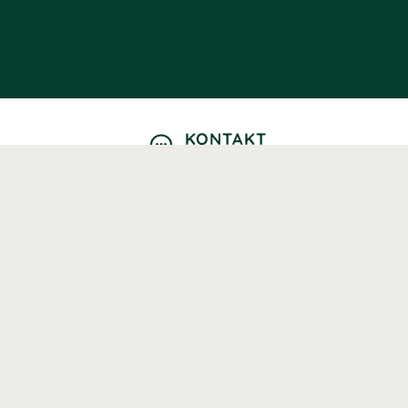
KONTAKT
Kontaktformulär
TELEFON
0220601040
Vardagar: 09:00-12:00
E-POST
info@svenskhalsokost.se
MINA SIDOR
Logga in