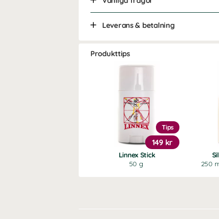
Vanliga frågor
Leverans & betalning
Produkttips
Tips
149 kr
Linnex Stick
Si
50 g
250 ml