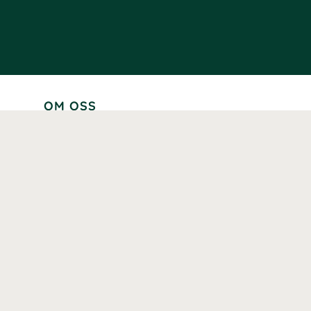
OM OSS
Lär känna oss
Vår historia
Våra varumärken
Hållbarhet
Tillgänglighet
Prenumerera
Våra märkningar och certifieringar
Våra hälsoinspiratörer
Karriär
Samarbeten